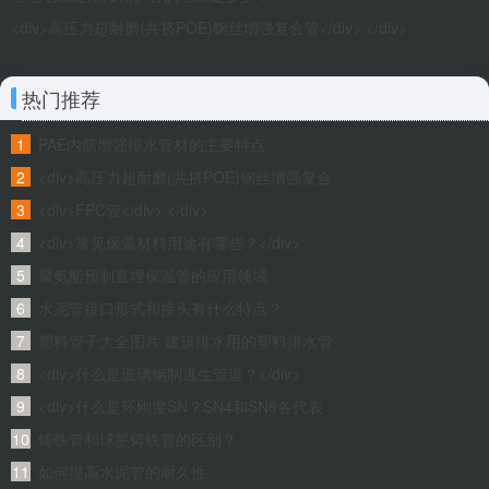
<div>高压力超耐磨(共挤POE)钢丝增强复合管</div> </div>
热门推荐
PAE内筋增强排水管材的主要特点
<div>高压力超耐磨(共挤POE)钢丝增强复合
管</div> </div>
<div>FPC管</div> </div>
<div>常见保温材料用途有哪些？</div>
</div>
聚氨酯预制直埋保温管的应用领域
水泥管接口形式和接头有什么特点？
塑料管子大全图片 建筑排水用的塑料排水管
常见的有哪几种的，有知道的没的啊
<div>什么是玻璃钢制逃生管道？</div>
</div>
<div>什么是环刚度SN？SN4和SN8各代表
什么？</div> </div>
铸铁管和球墨铸铁管的区别？
如何提高水泥管的耐久性