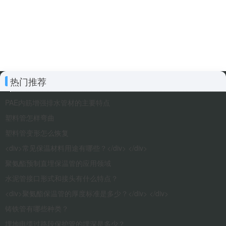
热门推荐
PAE内筋增强排水管材的主要特点
塑料管怎样弯曲
塑料管变形怎么恢复
<div>常见保温材料用途有哪些？</div> </div>
聚氨酯预制直埋保温管的应用领域
水泥管接口形式和接头有什么特点？
<div>聚氨酯保温管的厚度标准是多少？</div> </div>
铸铁管有哪些种类？
埋地电缆过路段保护管的埋深是多少？