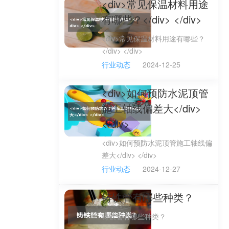
<div>常见保温材料用途
有哪些？</div> </div>
<div>常见保温材料用途有哪些？
</div> </div>
行业动态
2024-12-25
<div>如何预防水泥顶管
施工轴线偏差大</div>
</div>
<div>如何预防水泥顶管施工轴线偏
差大</div> </div>
行业动态
2024-12-27
铸铁管有哪些种类？
铸铁管有哪些种类？