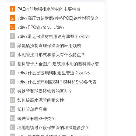
PAE内筋增强排水管材的主要特点
<div>高压力超耐磨(共挤POE)钢丝增强复合
管</div> </div>
<div>FPC管</div> </div>
<div>常见保温材料用途有哪些？</div>
</div>
聚氨酯预制直埋保温管的应用领域
水泥管接口形式和接头有什么特点？
塑料管子大全图片 建筑排水用的塑料排水管
常见的有哪几种的，有知道的没的啊
<div>什么是玻璃钢制逃生管道？</div>
</div>
<div>什么是环刚度SN？SN4和SN8各代表
什么？</div> </div>
铸铁管和球墨铸铁管的区别？
如何提高水泥管的耐久性
塑料管怎样弯曲
铸铁管有哪些种类？
埋地电缆过路段保护管的埋深是多少？