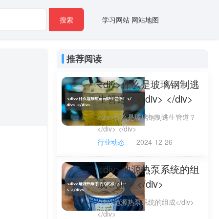
搜索
学习网站
网站地图
推荐阅读
<div>什么是玻璃钢制逃
生管道？</div> </div>
<div>什么是玻璃钢制逃生管道？
</div> </div>
行业动态
2024-12-26
<div>地源热泵系统的组
成</div> </div>
<div>地源热泵系统的组成</div>
</div>