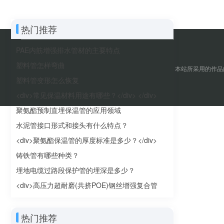
热门推荐
PAE内筋增强排水管材的主要特点
塑料管怎样弯曲
本站所采用的作品
塑料管变形怎么恢复
<div>常见保温材料用途有哪些？</div> </div>
聚氨酯预制直埋保温管的应用领域
水泥管接口形式和接头有什么特点？
<div>聚氨酯保温管的厚度标准是多少？</div>
</div>
铸铁管有哪些种类？
埋地电缆过路段保护管的埋深是多少？
<div>高压力超耐磨(共挤POE)钢丝增强复合管
</div> </div>
热门推荐