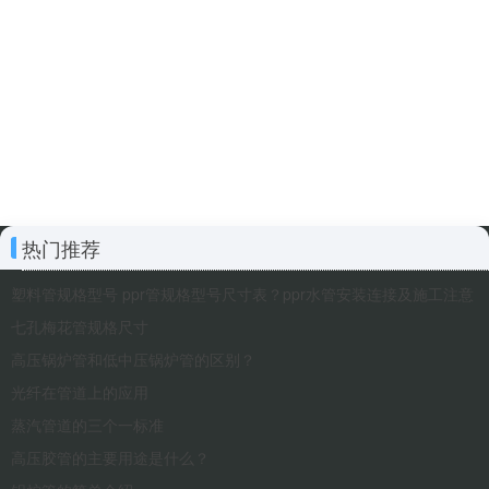
热门推荐
塑料管规格型号 ppr管规格型号尺寸表？ppr水管安装连接及施工注意
七孔梅花管规格尺寸
高压锅炉管和低中压锅炉管的区别？
光纤在管道上的应用
蒸汽管道的三个一标准
高压胶管的主要用途是什么？