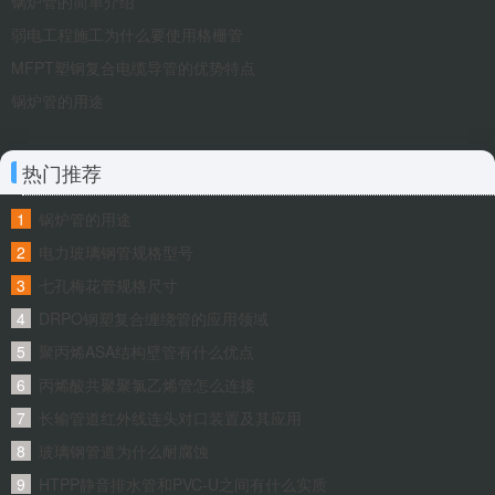
锅炉管的简单介绍
弱电工程施工为什么要使用格栅管
MFPT塑钢复合电缆导管的优势特点
锅炉管的用途
热门推荐
锅炉管的用途
电力玻璃钢管规格型号
七孔梅花管规格尺寸
DRPO钢塑复合缠绕管的应用领域
聚丙烯ASA结构壁管有什么优点
丙烯酸共聚聚氯乙烯管怎么连接
长输管道红外线连头对口装置及其应用
玻璃钢管道为什么耐腐蚀
HTPP静音排水管和PVC-U之间有什么实质