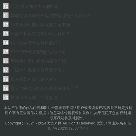
性区别？
PE给水管和排水管的区别
玻璃钢管道固化后起泡或起皱是什么原因？
管道检测机器人验收的注意事项
天然气长输管道常用什么材质？
热水出水管什么材料的好？
DRPO塑钢缠绕管的性能特点
聚丙烯静音排水管的简单介绍
一级钢筋混凝土管厚度是多少？
集束管如何穿入钢管内？
直管与螺纹管的传热效果有什么不同
橡塑保温管施工注意事项
本站所采用的作品内容和图片全部来源于网络用户或者读者投稿,因此不确定投稿
用户享有完全著作权,根据《信息网络传播权保护条例》,如果侵犯了您的权利,请
联系我站将及时删除。
Copyright @ 2021 - 2024优塑31网 All Rights Reserved 优塑31网 版权所有
皖
ICP备2023012607号-14