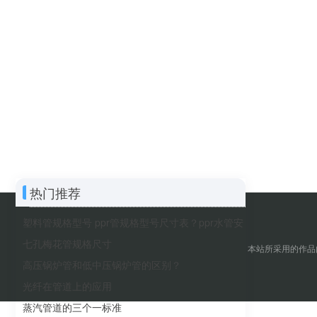
热门推荐
塑料管规格型号 ppr管规格型号尺寸表？ppr水管安
装连接及施工注意
七孔梅花管规格尺寸
本站所采用的作品
高压锅炉管和低中压锅炉管的区别？
光纤在管道上的应用
蒸汽管道的三个一标准