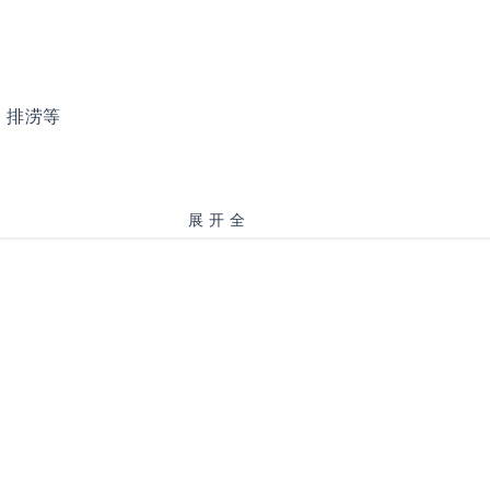
、排涝等
展开全
部