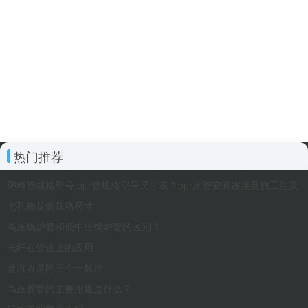
热门推荐
塑料管规格型号 ppr管规格型号尺寸表？ppr水管安装连接及施工注意
七孔梅花管规格尺寸
高压锅炉管和低中压锅炉管的区别？
光纤在管道上的应用
蒸汽管道的三个一标准
高压胶管的主要用途是什么？