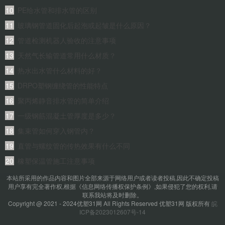
性区别？
PE给水管和排水管的区别
玻璃钢管道固化后起泡或起皱是什么原因？
管道检测机器人验收的注意事项
天然气长输管道常用什么材质？
热水出水管什么材料的好？
DRPO塑钢缠绕管的性能特点
聚丙烯静音排水管的简单介绍
一级钢筋混凝土管厚度是多少？
集束管如何穿入钢管内？
直管与螺纹管的传热效果有什么不同
橡塑保温管施工注意事项
本站所采用的作品内容和图片全部来源于网络用户或者读者投稿,因此不确定投稿
用户享有完全著作权,根据《信息网络传播权保护条例》,如果侵犯了您的权利,请
联系我站将及时删除。
Copyright @ 2021 - 2024优塑31网 All Rights Reserved 优塑31网 版权所有
皖
ICP备2023012607号-14