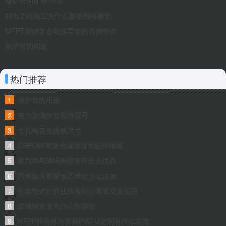
锅炉管的简单介绍
弱电工程施工为什么要使用格栅管
MFPT塑钢复合电缆导管的优势特点
锅炉管的用途
热门推荐
锅炉管的用途
电力玻璃钢管规格型号
七孔梅花管规格尺寸
DRPO钢塑复合缠绕管的应用领域
聚丙烯ASA结构壁管有什么优点
丙烯酸共聚聚氯乙烯管怎么连接
长输管道红外线连头对口装置及其应用
玻璃钢管道为什么耐腐蚀
HTPP静音排水管和PVC-U之间有什么实质