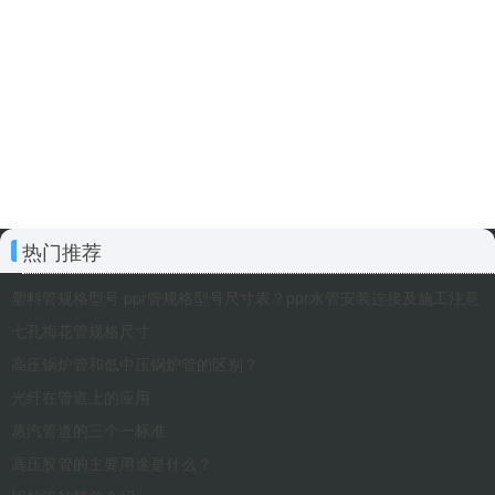
热门推荐
塑料管规格型号 ppr管规格型号尺寸表？ppr水管安装连接及施工注意
七孔梅花管规格尺寸
高压锅炉管和低中压锅炉管的区别？
光纤在管道上的应用
蒸汽管道的三个一标准
高压胶管的主要用途是什么？