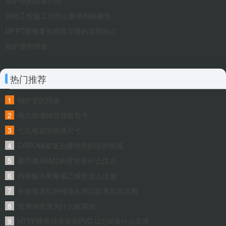
锅炉管的简单介绍
弱电工程施工为什么要使用格栅管
MFPT塑钢复合电缆导管的优势特点
锅炉管的用途
热门推荐
锅炉管的用途
电力玻璃钢管规格型号
七孔梅花管规格尺寸
DRPO钢塑复合缠绕管的应用领域
聚丙烯ASA结构壁管有什么优点
丙烯酸共聚聚氯乙烯管怎么连接
长输管道红外线连头对口装置及其应用
玻璃钢管道为什么耐腐蚀
HTPP静音排水管和PVC-U之间有什么实质