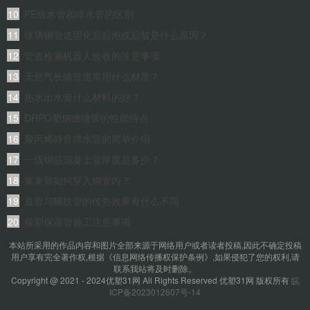
性区别？
PE给水管和排水管的区别
玻璃钢管道固化后起泡或起皱是什么原因？
管道检测机器人验收的注意事项
天然气长输管道常用什么材质？
热水出水管什么材料的好？
DRPO塑钢缠绕管的性能特点
聚丙烯静音排水管的简单介绍
一级钢筋混凝土管厚度是多少？
集束管如何穿入钢管内？
直管与螺纹管的传热效果有什么不同
橡塑保温管施工注意事项
本站所采用的作品内容和图片全部来源于网络用户或者读者投稿,因此不确定投稿
用户享有完全著作权,根据《信息网络传播权保护条例》,如果侵犯了您的权利,请
联系我站将及时删除。
Copyright @ 2021 - 2024优塑31网 All Rights Reserved 优塑31网 版权所有
皖
ICP备2023012607号-14