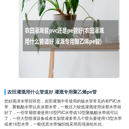
农田灌溉用什么管道好 灌溉专用聚乙烯pe管
您好禹泽水带回答您，农田灌溉中常使用的输水管常见的有PVC水
带、聚氨酯水带以及涂塑水带，一般压力较低灌溉使用涂塑水带就
好了，一些常规喷灌使用10型PVC水带或10型聚氨酯水带就可以
了，一些大型喷灌设备或者支架喷灌多带几个喷头要使用13型水带
或者16型水带，一般优质水带编织线采用高强涤纶长丝。