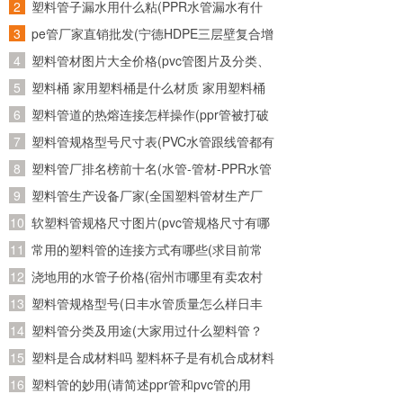
管子，又从网上买了个万能连接头。接了水
塑料管子漏水用什么粘(PPR水管漏水有什
龙头上老是往外漏水怎么办)
么胶可以粘牢)
pe管厂家直销批发(宁德HDPE三层壁复合增
强管批发 诚信为本)
塑料管材图片大全价格(pvc管图片及分类、
发展趋势)
塑料桶 家用塑料桶是什么材质 家用塑料桶
是什么材质的
塑料管道的热熔连接怎样操作(ppr管被打破
用热熔重新连接后还会不会有问题)
塑料管规格型号尺寸表(PVC水管跟线管都有
哪些规格的？)
塑料管厂排名榜前十名(水管-管材-PPR水管
十大品牌榜中榜，2011年管业十大品牌？)
塑料管生产设备厂家(全国塑料管材生产厂
家有哪些知名的)
软塑料管规格尺寸图片(pvc管规格尺寸有哪
几种？主要是直径是多少？)
常用的塑料管的连接方式有哪些(求目前常
用塑料管材的接口方式以及使用范围)
浇地用的水管子价格(宿州市哪里有卖农村
使用灌溉土地的水管，质量如何？大概多少
塑料管规格型号(日丰水管质量怎么样日丰
钱一米？请知道的朋友能告诉我..急急
水管哪个颜色日丰水管多少钱一米)
塑料管分类及用途(大家用过什么塑料管？
急、、、)
PE的？PVC的？PPR的？)
塑料是合成材料吗 塑料杯子是有机合成材料
制成的么
塑料管的妙用(请简述ppr管和pvc管的用