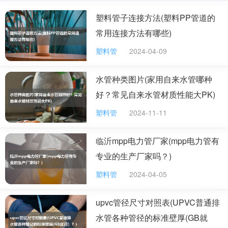
塑料管子连接方法(塑料PP管道的
农用灌溉水管用什么材质的好
常用连接方法有哪些)
灌溉管又名浇地管，其材质为PVC聚氯乙烯。以PVC树脂粉为主原
料，加入适量助剂，经混合、挤出、定径、切割和扩口等工艺加工
塑料管
2024-04-09
成型。
特性：
水管种类图片(家用自来水管哪种
好？常见自来水管材质性能大PK)
1、流动阻力小，糙率为 0.008-0.009，输水能力较铸铁管提高
20%，混凝土管提高40%
塑料管
2024-11-11
2、抗拉伸强度高，23℃时的抗拉强度不低于45MPA
3、抗压性好，压至外径的1/2不会破裂，机械性能好
4、重量轻，装运方便，PVC—U管比重仅为钢铸铁管的1/5，混凝土
临沂mpp电力管厂家(mpp电力管有
的1/2，管材重大约同规格、同长度球墨铸铁管的 1/4，混凝土的
专业的生产厂家吗？)
1/10低运输费1/2-1/3。
5、管材卫生无毒，无二次污染流动，不会对水质产生二次污染；灌
塑料管
2024-04-05
溉管在稳定温度压力下，使用寿命不低于50年。
果园滴灌用硬管好还是用软管好
upvc管径尺寸对照表(UPVC普通排
果园滴灌常用的管材PE农灌管和PVC管，硬管要好，使用寿命长，
水管各种管径的标准壁厚(GB就
毕竟果树是多年生作物，使用软管每隔2、3年就需要更换，太麻烦