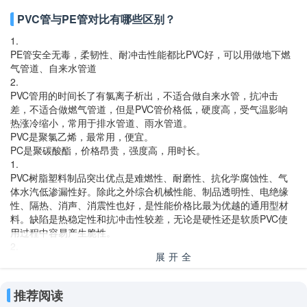
PVC管与PE管对比有哪些区别？
1.
PE管安全无毒，柔韧性、耐冲击性能都比PVC好，可以用做地下燃
气管道、自来水管道
2.
PVC管用的时间长了有氯离子析出，不适合做自来水管，抗冲击
差，不适合做燃气管道，但是PVC管价格低，硬度高，受气温影响
热涨冷缩小，常用于排水管道、雨水管道。
PVC是聚氯乙烯，最常用，便宜。
PC是聚碳酸酯，价格昂贵，强度高，用时长。
1.
PVC树脂塑料制品突出优点是难燃性、耐磨性、抗化学腐蚀性、气
体水汽低渗漏性好。除此之外综合机械性能、制品透明性、电绝缘
性、隔热、消声、消震性也好，是性能价格比最为优越的通用型材
料。缺陷是热稳定性和抗冲击性较差，无论是硬性还是软质PVC使
用过程中容易产生脆性。
2.
展开全
PC（聚碳酸酯）树脂是一种性能优良的热塑性工程塑料，具有突出
的抗冲击能力，耐蠕变和尺寸稳定性好，耐热、吸水率低、无毒、
部
介电性能优良，是五大工程塑料中唯一具有良好透明性的产品，也
推荐阅读
是近年来增长速度最快的通用工程塑料。