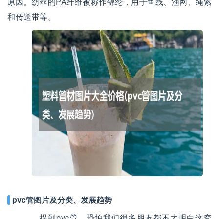
原因。纺丝的PA纤维被称作锦纶，用于鱼线、渔网、绳索
和传送带等。
pvc管图片及分类、发展趋势
提到pvc管，恐怕我们很多朋友都不太明白这究