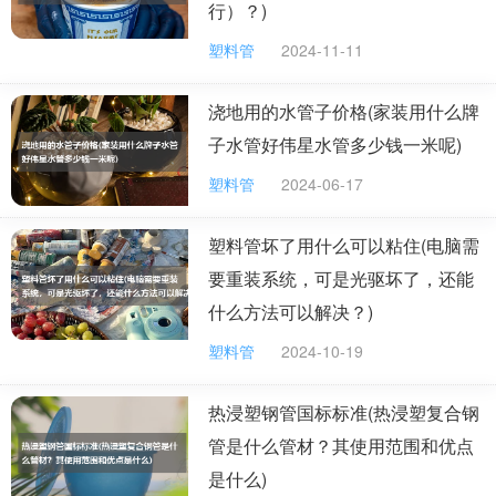
行）？)
分类介绍：
塑料管
2024-11-11
生产方法的不同，PVC可分为：
浇地用的水管子价格(家装用什么牌
通用型PVC树脂、高聚合度PVC树脂、交联PVC
子水管好伟星水管多少钱一米呢)
树脂。通用型PVC树脂是由氯乙烯单体在引发剂的作用下
塑料管
2024-06-17
聚合形成的;高聚合度PVC树脂是指在氯乙烯单体聚合体
系中加入链增长剂聚合而成的树脂;交联PVC树脂是在氯
塑料管坏了用什么可以粘住(电脑需
乙烯单体聚合体系中加入含有双烯和多烯的交联剂聚合而
要重装系统，可是光驱坏了，还能
成的树脂。
什么方法可以解决？)
根据氯乙烯单体的获得方法来区分，
可分为电石
塑料管
2024-10-19
法、乙烯法和进口(EDC、VCM)单体法(习惯上把乙烯法
热浸塑钢管国标标准(热浸塑复合钢
和进口单体法统称为乙烯法)。
管是什么管材？其使用范围和优点
根据聚合方法，pvc管可分为四大类：
是什么)