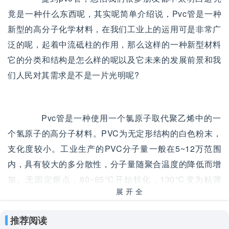
竟是一种什么东西呢，其实呢简单介绍说，Pvc管是一种
新型的高分子化学材料，在我们工业上的运用可是非常广
泛的呢，起着中流砥柱的作用，那么这样的一种新型材料
它的分类和结构是怎么样的呢以及它未来的发展前景和我
们人民对其需求是不是一片光明呢?
Pvc管是一种使用一个氯原子取代聚乙烯中的一
个氢原子的高分子材料。PVC为无定形结构的白色粉末，
支化度较小。工业生产的PVC分子量一般在5~12万范围
内，具有较大的多分散性，分子量随聚合温度的降低而增
加。无固定熔点，80~85℃开始软化，130℃变为粘弹
展开全
态，160~180℃开始转变为粘流态。其抗张强度60MPa
部
左右，冲击强度5~10kJ/m2;有优异的介电性能。
推荐阅读