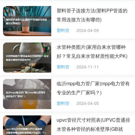
塑料管子连接方法(塑料PP管道的
对光和热的稳定性差，在100℃以上或经长时间
常用连接方法有哪些)
阳光曝晒，就会分解而产生氯化氢，并自动催化分解引起
塑料管
2024-04-09
变色，在实际应用中必须加入稳定剂以提高对热和光的稳
定性。PVC很坚硬，只能溶于环己酮、二氯乙烷和四氢呋
水管种类图片(家用自来水管哪种
喃等少数溶剂中，对有机和无机酸、碱、盐均稳定，化学
好？常见自来水管材质性能大PK)
稳定性随使用温度的升高而降低。
塑料管
2024-11-11
结构：
临沂mpp电力管厂家(mpp电力管有
这种材料的结构如下：[―CH2―CHCl―]n
专业的生产厂家吗？)
碳原子为锯齿形排列，所有原子均以σ键相连。
塑料管
2024-04-05
所有碳原子均为sp3杂化环保低耗的塑料管材配方设计，
PVC塑料管材一定的原则来进行配方设计。
upvc管径尺寸对照表(UPVC普通排
水管各种管径的标准壁厚(GB就