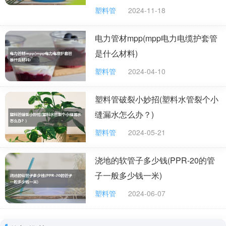
悬浮法pvc管、乳液法pvc管、本体法pvc管、溶
塑料管
2024-11-18
液法pvc管。悬浮法pvc管是产量最大的一个品种，约占
PVC总产量的80%左右。
电力管材mpp(mpp电力电缆护套管
是什么材料)
塑料管
2024-04-10
发展趋势：
塑料管破裂小妙招(塑料水管裂个小
我国pvc管树脂消费主要集中在华南和华东两个
缝漏水怎么办？)
地区，广东、浙江、福建、山东和江苏等省份的消费合计
塑料管
2024-05-21
约占全国总消费量的70.0%，其中，广东和福建省市场需
求量最大，但产能不足，进口pvc管树脂所占比例较高;江
浇地的软管子多少钱(PPR-20的管
苏、山东和浙江省pvc管树脂加工工业比较发达，三省的
子一般多少钱一米)
消费量约占国内总消费量的34.0%;华北地区产销基本平
塑料管
2024-06-07
衡。