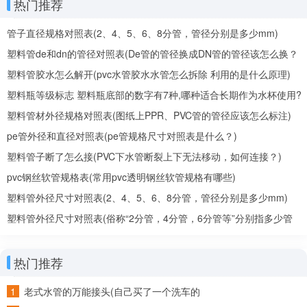
热门推荐
管子直径规格对照表(2、4、5、6、8分管，管径分别是多少mm)
以上就是关于pvc管的相关介绍了，今后，随着
塑料管de和dn的管径对照表(De管的管径换成DN管的管径该怎么换？
我们国家中西部地区的开发力度的不断加强，以及我们大
De、DN是什么意思？)
塑料管胶水怎么解开(pvc水管胶水水管怎么拆除 利用的是什么原理)
规模基础设施的不断兴建，对PVC管的需求也是不断的增
塑料瓶等级标志 塑料瓶底部的数字有7种,哪种适合长期作为水杯使用?
加的哦，对我们工业发展的作用越来越突出了，所以，这
塑料管材外径规格对照表(图纸上PPR、PVC管的管径应该怎么标注)
种及环保又节能的新材料可是非常受我们人民欢迎的，这
pe管外径和直径对照表(pe管规格尺寸对照表是什么？)
将是我们未来工业建筑业的顶梁柱呢!
塑料管子断了怎么接(PVC下水管断裂上下无法移动，如何连接？)
土巴兔在线免费为大家提供“各家装修报价、1-4家本
pvc钢丝软管规格表(常用pvc透明钢丝软管规格有哪些)
地装修公司、3套装修设计方案”，还有装修避坑攻略！点
塑料管外径尺寸对照表(2、4、5、6、8分管，管径分别是多少mm)
击此链接：【https:///yezhu/zxbj-cszy.php?
塑料管外径尺寸对照表(俗称“2分管，4分管，6分管等”分别指多少管
to8to_from=seo_zhidao_m_jiare&wb】，就能免费领取
径)
哦~
热门推荐
老式水管的万能接头(自己买了一个洗车的
常用的塑料原料的种类有哪些