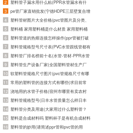
管子，又从网上买了个万能连接头。接了水
塑料管子漏水用什么粘(PPR水管漏水有什
1.PET，聚对苯二甲酸乙二醇酯 主要应用： 最常见
龙头上老是往外漏水怎么办)
么胶可以粘牢)
pe管厂家直销批发(宁德HDPE三层壁复合增
的是用作饮料瓶、屏幕保护膜及其它透明保护膜。
强管批发 诚信为本)
塑料管材图片大全价格(pvc管图片及分类、
PET也可纺丝，就是我们常说的涤纶，故而奥运期间
发展趋势)
塑料桶 家用塑料桶是什么材质 家用塑料桶
有回收饮料瓶制衣的说法。许多追求透气和轻便的运动服
是什么材质的
塑料管道的热熔连接怎样操作(ppr管被打破
就是涤纶制成的，很久以前流行的衣料“的确良”也是此
用热熔重新连接后还会不会有问题)
塑料管规格型号尺寸表(PVC水管跟线管都有
物，但是限于当时纺丝手段的落后，的确良衣物穿着上不
哪些规格的？)
塑料管厂排名榜前十名(水管-管材-PPR水管
如现在的舒服。此外PET亦有许多工程应用。
十大品牌榜中榜，2011年管业十大品牌？)
塑料管生产设备厂家(全国塑料管材生产厂
家有哪些知名的)
软塑料管规格尺寸图片(pvc管规格尺寸有哪
2.PE，聚乙烯（高密度聚乙烯：HDPE；低密度聚乙
几种？主要是直径是多少？)
常用的塑料管的连接方式有哪些(求目前常
烯：LDPE） 主要应用： 目前PE是应用最广泛的塑料，
用塑料管材的接口方式以及使用范围)
浇地用的水管子价格(宿州市哪里有卖农村
借助不同的改性方法，PE可以应用在日常生活的各个方
使用灌溉土地的水管，质量如何？大概多少
塑料管规格型号(日丰水管质量怎么样日丰
面。比较有代表性的包括塑料桶、薄膜、纸杯内壁、水管
钱一米？请知道的朋友能告诉我..急急
水管哪个颜色日丰水管多少钱一米)
塑料管分类及用途(大家用过什么塑料管？
和电缆外皮等。
急、、、)
PE的？PVC的？PPR的？)
塑料是合成材料吗 塑料杯子是有机合成材料
3.PVC，聚氯乙烯 主要应用： PVC现在多用于制造
制成的么
塑料管的妙用(请简述ppr管和pvc管的用
一些廉价的人造革，脚垫，下水管道等；由于其电气性能