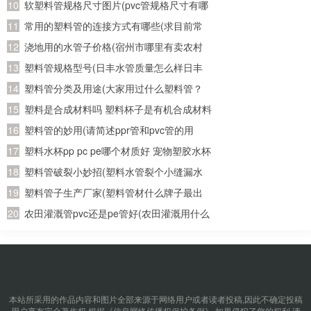
家有哪些知名的)
软塑料管规格尺寸图片(pvc管规格尺寸有哪
几种？主要是直径是多少？)
常用的塑料管的连接方式有哪些(求目前常
用塑料管材的接口方式以及使用范围)
浇地用的水管子价格(宿州市哪里有卖农村
使用灌溉土地的水管，质量如何？大概多少
塑料管规格型号(日丰水管质量怎么样日丰
钱一米？请知道的朋友能告诉我..急急
水管哪个颜色日丰水管多少钱一米)
塑料管分类及用途(大家用过什么塑料管？
急、、、)
PE的？PVC的？PPR的？)
塑料是合成材料吗 塑料杯子是有机合成材料
制成的么
塑料管的妙用(请简述ppr管和pvc管的用
处?)
塑料水杯pp pc pe哪个材质好 宠物塑胶水杯
软的哪种材质最好 宠物塑胶水杯软的哪种材
塑料管破裂小妙招(塑料水管裂个小缝漏水
质比较好的
怎么办？)
塑料管子生产厂家(塑料管材什么牌子最出
名)
农田灌溉管pvc还是pe管好(农田灌溉用什么
管道好 灌溉专用聚乙烯pe管)
本站所采用的作品内容和图片全部来源于网络用户或者读者投稿,因此不确定投稿
用户享有完全著作权,根据《信息网络传播权保护条例》,如果侵犯了您的权利,请