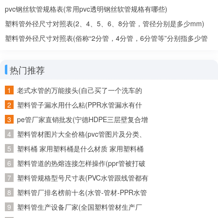
pvc钢丝软管规格表(常用pvc透明钢丝软管规格有哪些)
塑料管外径尺寸对照表(2、4、5、6、8分管，管径分别是多少mm)
塑料管外径尺寸对照表(俗称“2分管，4分管，6分管等”分别指多少管
径)
热门推荐
老式水管的万能接头(自己买了一个洗车的
管子，又从网上买了个万能连接头。接了水
塑料管子漏水用什么粘(PPR水管漏水有什
龙头上老是往外漏水怎么办)
么胶可以粘牢)
pe管厂家直销批发(宁德HDPE三层壁复合增
强管批发 诚信为本)
塑料管材图片大全价格(pvc管图片及分类、
发展趋势)
塑料桶 家用塑料桶是什么材质 家用塑料桶
是什么材质的
塑料管道的热熔连接怎样操作(ppr管被打破
用热熔重新连接后还会不会有问题)
塑料管规格型号尺寸表(PVC水管跟线管都有
哪些规格的？)
塑料管厂排名榜前十名(水管-管材-PPR水管
十大品牌榜中榜，2011年管业十大品牌？)
塑料管生产设备厂家(全国塑料管材生产厂