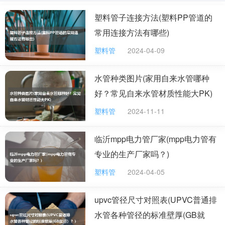
塑料桶的材料多采用聚乙烯、聚丙烯、聚酯等塑料吹塑、注塑、吸
塑料管子连接方法(塑料PP管道的
塑、滚塑而成，多用于盛装化工、农药、医药、食品、五金电子、
机电等行业液体、固体物品。规格从0.25L到220L开闭口塑料桶及
常用连接方法有哪些)
1000L集装塑料桶。可用于物品盛放或者运输周转。 目前滚塑工艺
生产的塑料桶容量最大容量可以达到50吨。
塑料管
2024-04-09
有些产品可用于热灌装，一般温度应不超过60℃。热灌装后，应等
水管种类图片(家用自来水管哪种
盛装物充分冷却并降到室温后才能关紧盖子和堆码。耐气候零上
60℃到零下40℃性能优良。
好？常见自来水管材质性能大PK)
塑料桶生产原料生产塑料桶的主要原料是聚乙烯，简称PE，是乙烯
塑料管
2024-11-11
进行加聚而成的高分子有机化合物。聚乙烯是世界上公认的接触食
品最佳材料，无毒、无味、无臭，符合食品包装卫生标准。聚乙烯
临沂mpp电力管厂家(mpp电力管有
薄膜，轻盈透明，具有防潮、抗氧、耐酸、耐碱、气密性一般，热
封性优异等性能，素有塑料之花的美称，是塑料包装印刷用量最
专业的生产厂家吗？)
多、最重要的材料。
塑料管
2024-04-05
塑料桶盛水有什么坏处
塑料制品中的一些化学物质可能会溶解到水体里，尽管是微量的，
upvc管径尺寸对照表(UPVC普通排
但也是有害的，尤其是对身体本身不太好的人，也不要用铁器，建
水管各种管径的标准壁厚(GB就
议使用玻璃容器或瓷器。