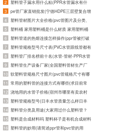
管子，又从网上买了个万能连接头。接了水
塑料管子漏水用什么粘(PPR水管漏水有什
龙头上老是往外漏水怎么办)
么胶可以粘牢)
pe管厂家直销批发(宁德HDPE三层壁复合增
强管批发 诚信为本)
塑料管材图片大全价格(pvc管图片及分类、
发展趋势)
塑料桶 家用塑料桶是什么材质 家用塑料桶
是什么材质的
塑料管道的热熔连接怎样操作(ppr管被打破
用热熔重新连接后还会不会有问题)
塑料管规格型号尺寸表(PVC水管跟线管都有
哪些规格的？)
塑料管厂排名榜前十名(水管-管材-PPR水管
十大品牌榜中榜，2011年管业十大品牌？)
塑料管生产设备厂家(全国塑料管材生产厂
家有哪些知名的)
软塑料管规格尺寸图片(pvc管规格尺寸有哪
几种？主要是直径是多少？)
常用的塑料管的连接方式有哪些(求目前常
用塑料管材的接口方式以及使用范围)
浇地用的水管子价格(宿州市哪里有卖农村
使用灌溉土地的水管，质量如何？大概多少
塑料管规格型号(日丰水管质量怎么样日丰
钱一米？请知道的朋友能告诉我..急急
水管哪个颜色日丰水管多少钱一米)
塑料管分类及用途(大家用过什么塑料管？
急、、、)
PE的？PVC的？PPR的？)
塑料是合成材料吗 塑料杯子是有机合成材料
制成的么
塑料管的妙用(请简述ppr管和pvc管的用