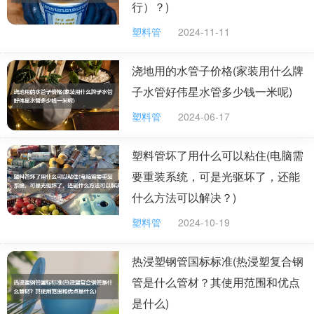
行）？)
塑料桶能用热得快吗?
塑料管
2024-11-11
可以的，我读大学时候宿舍里的人很流行用这个，都是用塑料桶
的，没办法，学校限制用热水。不过用的时候要注意安全，桶里的
浇地用的水管子价格(家装用什么牌
水不能太少，加热的时候应该有人在旁边看着。
子水管好伟星水管多少钱一米呢)
塑料管
2024-06-17
塑料管坏了用什么可以粘住(电脑需
要重装系统，可是光驱坏了，还能
什么方法可以解决？)
塑料管
2024-10-19
热浸塑钢管国标标准(热浸塑复合钢
管是什么管材？其使用范围和优点
是什么)