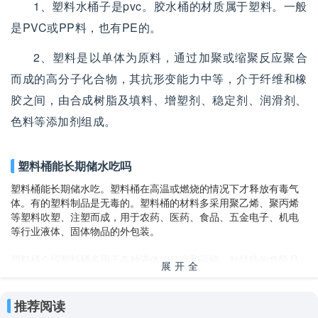
1、塑料水桶子是pvc。胶水桶的材质属于塑料。一般
是PVC或PP料，也有PE的。
2、塑料是以单体为原料，通过加聚或缩聚反应聚合
而成的高分子化合物，其抗形变能力中等，介于纤维和橡
胶之间，由合成树脂及填料、增塑剂、稳定剂、润滑剂、
色料等添加剂组成。
塑料桶能长期储水吃吗
塑料桶能长期储水吃。塑料桶在高温或燃烧的情况下才释放有毒气
体。有的塑料制品是无毒的。塑料桶的材料多采用聚乙烯、聚丙烯
等塑料吹塑、注塑而成，用于农药、医药、食品、五金电子、机电
等行业液体、固体物品的外包装。
塑料桶介绍塑料桶多用于各种液体的储存和运输，对特殊的危险品
展开全
包装具有良好的特性，它有不易碎、不生锈、质轻等特点，而且耐
部
油、耐强腐蚀性能好优异，多用于需要保温、防潮、耐压、抗腐蚀
的危险品包装。
推荐阅读