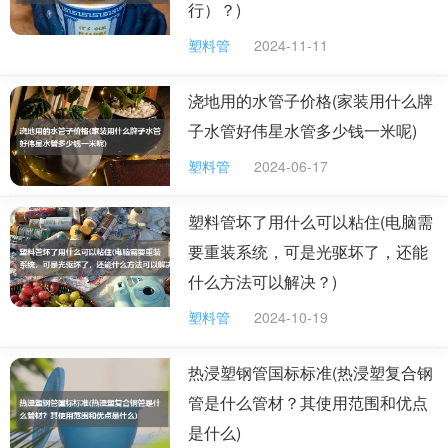
行）？)
塑料制品有何修补好方法？
修补塑料制品三法
塑料管
2024-11-11
（1）比较硬的塑料零件、制品（如农药喷雾器、塑料管、设备
塑料外壳等）破裂，可把破口按原样对齐，找一块品种与其相同、
浇地用的水管子价格(家装用什么牌
大小适宜的塑料硬片，用烤热的铁棒或烙铁把它熔化了，滴在破口
里，直到把破口填满，再用热烙铁烙平，凉后就粘住了。
子水管好伟星水管多少钱一米呢)
（2）塑料手提包、钱包等较厚的软塑料膜制品折断或脱胶、裂
口后，可用一根烧热的铁棒把需要修补的地方烫至发粘，赶紧对接
塑料管
2024-06-17
好，再用力压紧就补好了。
（3）农用薄膜、雨衣等比较薄而软的塑料制品，被撕破或有了
塑料管坏了用什么可以粘住(电脑需
裂口时，先把裂口对好、对齐，上面铺一块玻璃纸，再用烧热的铁
棍或烙铁在开裂处压几下，就能粘好。如果塑料布破了洞，可拿一
要重装系统，可是光驱坏了，还能
块比洞口略大的塑料布盖在上面，用同样办法进行粘补。
什么方法可以解决？)
塑料管
2024-10-19
热浸塑钢管国标标准(热浸塑复合钢
管是什么管材？其使用范围和优点
是什么)