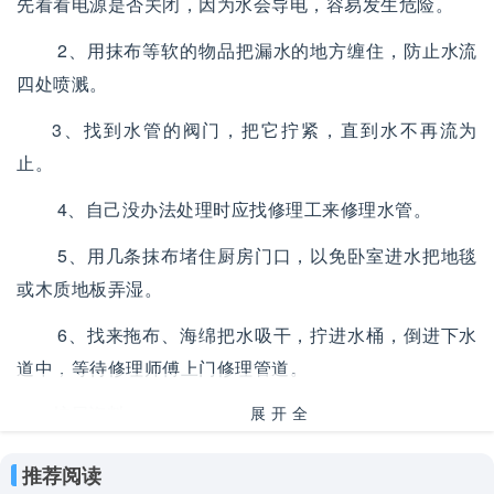
先看看电源是否关闭，因为水会导电，容易发生危险。
2、用抹布等软的物品把漏水的地方缠住，防止水流
四处喷溅。
3、找到水管的阀门，把它拧紧，直到水不再流为
止。
4、自己没办法处理时应找修理工来修理水管。
5、用几条抹布堵住厨房门口，以免卧室进水把地毯
或木质地板弄湿。
6、找来拖布、海绵把水吸干，拧进水桶，倒进下水
道中，等待修理师傅上门修理管道。
扩展资料：
展开全
部
塑料水管漏水的情况无非就三种，要么是水管中间产
推荐阅读
生裂痕，要么是上接头漏水，要么就是下接头漏水。因为