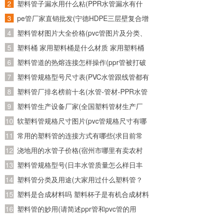
管子，又从网上买了个万能连接头。接了水
塑料管子漏水用什么粘(PPR水管漏水有什
龙头上老是往外漏水怎么办)
么胶可以粘牢)
pe管厂家直销批发(宁德HDPE三层壁复合增
强管批发 诚信为本)
塑料管材图片大全价格(pvc管图片及分类、
发展趋势)
塑料桶 家用塑料桶是什么材质 家用塑料桶
是什么材质的
塑料管道的热熔连接怎样操作(ppr管被打破
用热熔重新连接后还会不会有问题)
塑料管规格型号尺寸表(PVC水管跟线管都有
哪些规格的？)
塑料管厂排名榜前十名(水管-管材-PPR水管
十大品牌榜中榜，2011年管业十大品牌？)
塑料管生产设备厂家(全国塑料管材生产厂
家有哪些知名的)
软塑料管规格尺寸图片(pvc管规格尺寸有哪
几种？主要是直径是多少？)
常用的塑料管的连接方式有哪些(求目前常
用塑料管材的接口方式以及使用范围)
浇地用的水管子价格(宿州市哪里有卖农村
使用灌溉土地的水管，质量如何？大概多少
塑料管规格型号(日丰水管质量怎么样日丰
钱一米？请知道的朋友能告诉我..急急
水管哪个颜色日丰水管多少钱一米)
塑料管分类及用途(大家用过什么塑料管？
急、、、)
PE的？PVC的？PPR的？)
塑料是合成材料吗 塑料杯子是有机合成材料
制成的么
塑料管的妙用(请简述ppr管和pvc管的用