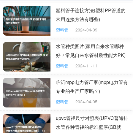
水管在长时间不停接地使用下，随着热胀冷缩的效应，或
塑料管子连接方法(塑料PP管道的
多或少都会产生一些磨损或裂开的问题。
常用连接方法有哪些)
像这种情况的话，可以把漏水的那一段水管切除掉，
塑料管
2024-04-09
再找一根差不多长度和差不多宽度的水管进行替换，对接
水管种类图片(家用自来水管哪种
好两头的位置之后，再将它放回原来的位置上。还可以再
好？常见自来水管材质性能大PK)
用些许胶水在新的接头处上进行加固，加大粘结度。这样
操作下，就可以解决水管漏水的问题了。
塑料管
2024-11-11
临沂mpp电力管厂家(mpp电力管有
塑料水管破了，怎么办？
专业的生产厂家吗？)
如果口子比较大的话，量一下它的直径，买一截专门做接头的管子
来接上就 可以了。 如果口子比较小的话，可以试着点燃一些废旧的
塑料管
2024-04-05
塑料袋，让熔融胶水滴在缝 里面，再用胶布包一下（最好是透明
的，保证无毒）我觉得用502可能会污 染饮水，并且只用胶布缠的
话很快会漏水。同时也可以看看市场上什么无毒 的胶料可以用下。
upvc管径尺寸对照表(UPVC普通排
缝还要看是纵向还是横向的。
水管各种管径的标准壁厚(GB就