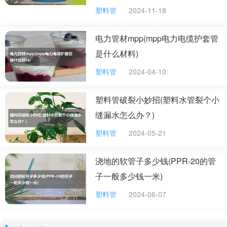
证明PPR水管质量较差。
塑料管
2024-11-18
电力管材mpp(mpp电力电缆护套管
是什么材料)
upvc双壁波纹管有哪些规格？
塑料管
2024-04-10
外径最小11cm，最大80cm，相对应内径最小10cm，最大70多
cm，长度一般都标准统一是6米
塑料管破裂小妙招(塑料水管裂个小
缝漏水怎么办？)
upvc给水管规格给水管管件规格有多少种
塑料管
2024-05-21
upvc给水管规格:φ20，φ25，φ32，φ40，φ50，，φ63，φ75，
φ90，φ110
upvc管件:正弯头，正三通，异径三通，正直接，异径直接，外丝直
浇地的软管子多少钱(PPR-20的管
接，内丝直接。内丝三通，活接头，快速接头，堵头，管帽，墙
子一般多少钱一米)
卡。吊卡等等（各规格）。
塑料管
2024-06-07