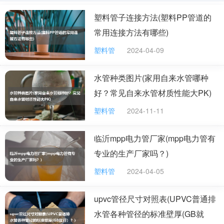
市面上常见的水管型号有DN15（4分管）、
塑料管子连接方法(塑料PP管道的
DN20（6分管）、DN25（1寸管）、DN32（1寸2管）、
常用连接方法有哪些)
DN50（2寸管）、DN65（2寸半管）、DN100（4寸
管）、DN125（5寸管）、DN150（6寸管）、
塑料管
2024-04-09
DN200（8寸管）、DN250（10寸管）等。
水管种类图片(家用自来水管哪种
水管材质种类多样，塑料管有PVC、UPVC、PPR、
好？常见自来水管材质性能大PK)
PPR稳态塑铝合金、铝塑管、波纹管、PE管等；金属管
塑料管
2024-11-11
有镀锌管、不锈钢管、不锈钢衬塑管、薄壁不锈钢管、镀
锌衬塑管、铜管、铸铁管等。常见的水管是PPR管、PPC
临沂mpp电力管厂家(mpp电力管有
管、ABS管、PE管、铜管等等。
专业的生产厂家吗？)
国内常见的PVC水管尺寸分别是4分，管径外径是
塑料管
2024-04-05
20mm，6分的水管尺寸管径25mm，1寸的水管尺寸管径
是32mm，40mm的水管尺寸是1.2寸，1.5寸的管径外径
upvc管径尺寸对照表(UPVC普通排
是50mm，2寸的管径外径尺寸是60mm。这是几种常见的
水管各种管径的标准壁厚(GB就