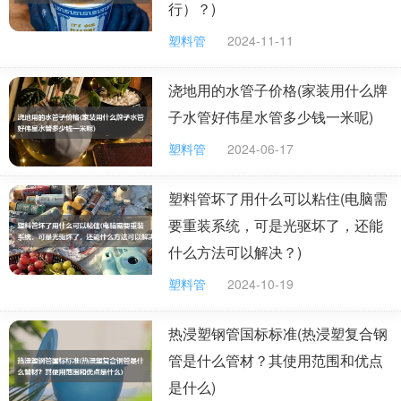
PVC水管尺寸。在买水管的时候可以参考下。
行）？)
家用水管选购技巧
塑料管
2024-11-11
1、看表面
浇地用的水管子价格(家装用什么牌
在购买时，先检查外表是否光滑，有无毛刺感，颜色
子水管好伟星水管多少钱一米呢)
有无光泽感，并且要看下水管上面是否标着厂家的防伪标
塑料管
2024-06-17
识，如果没有最好不要购买。闻闻塑料水管的气味，若散
发出刺激的气味，证明水管质量较差，优质水管没有异
塑料管坏了用什么可以粘住(电脑需
味。
要重装系统，可是光驱坏了，还能
什么方法可以解决？)
2、看水管的颜色
塑料管
2024-10-19
不同材质水管所呈现的颜色有所区别，优质的不锈钢
水管为银白色，若颜色偏黑属于劣质产品，一般未经过酸
热浸塑钢管国标标准(热浸塑复合钢
碱钝化处理，容易结垢。PPR管材质颜色为亚光的乳白
管是什么管材？其使用范围和优点
色，内部没有杂色的颗粒，当水管颜色中混有一些杂色，
是什么)