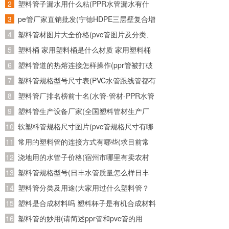
管子，又从网上买了个万能连接头。接了水
塑料管子漏水用什么粘(PPR水管漏水有什
龙头上老是往外漏水怎么办)
么胶可以粘牢)
pe管厂家直销批发(宁德HDPE三层壁复合增
强管批发 诚信为本)
塑料管材图片大全价格(pvc管图片及分类、
发展趋势)
塑料桶 家用塑料桶是什么材质 家用塑料桶
是什么材质的
塑料管道的热熔连接怎样操作(ppr管被打破
用热熔重新连接后还会不会有问题)
塑料管规格型号尺寸表(PVC水管跟线管都有
哪些规格的？)
塑料管厂排名榜前十名(水管-管材-PPR水管
十大品牌榜中榜，2011年管业十大品牌？)
塑料管生产设备厂家(全国塑料管材生产厂
家有哪些知名的)
软塑料管规格尺寸图片(pvc管规格尺寸有哪
几种？主要是直径是多少？)
常用的塑料管的连接方式有哪些(求目前常
用塑料管材的接口方式以及使用范围)
浇地用的水管子价格(宿州市哪里有卖农村
使用灌溉土地的水管，质量如何？大概多少
塑料管规格型号(日丰水管质量怎么样日丰
钱一米？请知道的朋友能告诉我..急急
水管哪个颜色日丰水管多少钱一米)
塑料管分类及用途(大家用过什么塑料管？
急、、、)
PE的？PVC的？PPR的？)
塑料是合成材料吗 塑料杯子是有机合成材料
制成的么
塑料管的妙用(请简述ppr管和pvc管的用