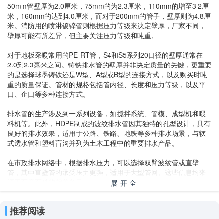
50mm管壁厚为2.0厘米，75mm的为2.3厘米，110mm的增至3.2厘
米，160mm的达到4.0厘米，而对于200mm的管子，壁厚则为4.8厘
米。消防用的喷淋镀锌管则根据压力等级来决定壁厚，厂家不同，
壁厚可能有所差异，但主要关注压力等级和吨重。
对于地板采暖常用的PE-RT管，S4和S5系列20口径的壁厚通常在
2.0到2.3毫米之间。铸铁排水管的壁厚并非决定质量的关键，更重要
的是选择球墨铸铁还是W型、A型或B型的连接方式，以及购买时吨
重的质量保证。管材的规格包括管内径、长度和压力等级，以及平
口、企口等多种连接方式。
排水管的生产涉及到一系列设备，如搅拌系统、管模、成型机和喂
料机等。此外，HDPE制成的波纹排水管因其独特的孔型设计，具有
良好的排水效果，适用于公路、铁路、地铁等多种排水场景，与软
式透水管和塑料盲沟并列为土木工程中的重要排水产品。
在市政排水网络中，根据排水压力，可以选择双臂波纹管或直壁
管，其中直壁管的承受压力更强，适用于大型管网。这些信息均来
源于百度百科的相关条目。
展开全
部
水管型号规格表
推荐阅读