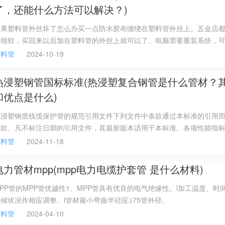
气味。
了，还能什么方法可以解决？)
溶剂，电绝缘性优良，低温时，仍能保持一定的韧性。表面硬度，拉伸强
P，比PP韧，但表面光洁度不如PP。
如果塑料管外丝坏了怎么办买一点防水胶布缠绕在塑料管外丝上。五金店
气差，易变形，易老化，易发脆，脆性低于PP，易应力开裂，表面硬度低
布很软，买回来以后加在塑料管的外丝上就可以了。电脑需要重装系统，
电处理，不能电镀，表面无光泽。
膜，绳索，编织袋，渔网，水管；注塑低档日用品及外壳，非承载荷构件
还能什么方法可以解决？下载个金山毒霸一键重装系统好用。。。
塑料管
2024-10-19
，瓶子。
应用，范围从可重复使用的薄壁饮料杯到5－gsl罐，消费国内生产的HDPE
热浸塑钢管国标标准(热浸塑复合钢管是什么管材？
，有具有韧性较低流动性品级和具有可加工性的较高流动性品级。用途包括
品和涂料罐；高抗环境应力开裂应用，如小型发动机燃料箱和90－gal
和优点是什么)
分解温度为300℃；注塑温度的可调区间较大。注塑时，一般使用温度为18
它不吸水，生产时，不需烘干，但为了产品质量，可用60℃温度烘干1hr，
热浸塑钢质线缆保护管的规范引用文件下列文件中条款通过本标准的引用
小，薄壁制品可能缺胶，因此，浇口和流道相对较大；制品易带静电，表
条款。凡不标注日期的引用文件，其最新版本适用于本标准。各项性能指
m。
和卫生部卫生标准的要求；5、有一定的柔性。
塑料管
2024-11-18
电力管材mpp(mpp电力电缆护套管 是什么材料)
PP管的MPP管优越性1、MPP管具有优良的电气绝缘性。l加工温度、时
候状况作相应调整。l管材最小弯曲半径应≥75管外径。
塑料管
2024-04-10