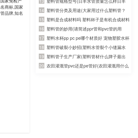
标,国家免检产
使用灌溉土地的水管，质量如何？大概多少
塑料管规格型号(日丰水管质量怎么样日丰
驰名商标,国家
钱一米？请知道的朋友能告诉我..急急
水管哪个颜色日丰水管多少钱一米)
塑料管分类及用途(大家用过什么塑料管？
水管品牌,知名
急、、、)
PE的？PVC的？PPR的？)
塑料是合成材料吗 塑料杯子是有机合成材料
制成的么
塑料管的妙用(请简述ppr管和pvc管的用
处?)
塑料水杯pp pc pe哪个材质好 宠物塑胶水杯
软的哪种材质最好 宠物塑胶水杯软的哪种材
塑料管破裂小妙招(塑料水管裂个小缝漏水
质比较好的
怎么办？)
塑料管子生产厂家(塑料管材什么牌子最出
名)
农田灌溉管pvc还是pe管好(农田灌溉用什么
管道好 灌溉专用聚乙烯pe管)