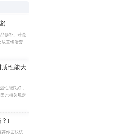
些)
产品修补。若是
处放置钢活套
材质性能大
其它添加剂。
高温性能良好，
。因此相关规定
易产生堆料缺陷
、浓硝酸所腐
，甚至还会危害
的错位，最终造
？)
c助剂性能的
推荐你去找杭