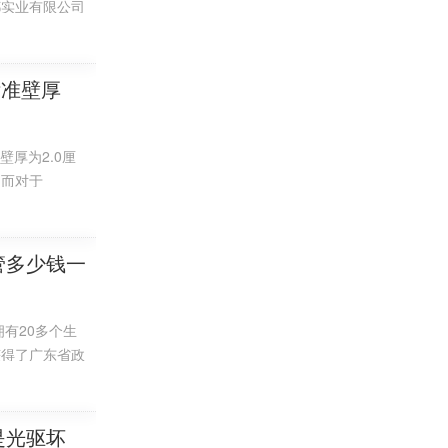
都实业有限公司
性能和抗老化
雄厚，产品规格
标准壁厚
受内压的能
壁厚为2.0厘
，而对于
管径外径是
m的水管尺寸是
种常见的PVC水
管多少钱一
结晶度高、非极性
数生活和工业
）和卤化烃
有20多个生
特别是绝缘介
下均如此。
获得了广东省政
产品还被应用
有韧性，但比
无黑烟冒出，
是光驱坏