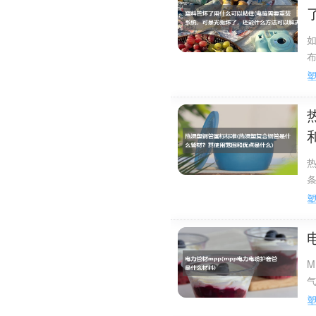
同时，发出石蜡燃烧时发出的
【主要优点】耐酸碱，耐有机
械强度都高于LDPE，接近于P
【主要缺点】机械性能差，透
印刷，印刷时，需进行表面放
【应用场合】用于挤出包装薄
箱；挤出吹塑容器，中空制品
【注塑工艺】HDPE有数不清的
塑品级一般熔体指数5～10
薄壁包装物；有韧性、耐用的食
一般的HDPE熔点为142℃，
-230℃；因是烯烃类塑料，
聚乙烯的熔体粘度大，流长比
缩率为16‰；溢边值为0.05m
M
气