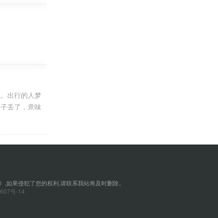
)
成。出行的人梦
管子丢了，意味
1寸的管子约
》,如果侵犯了您的权利,请联系我站将及时删除。
607号-14