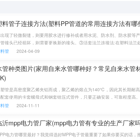
中国驰名商标，国家免检产品，十大水管品牌)。
塑料管子连接方法(塑料PP管道的常用连接方法有哪
品牌，知名品牌，上海皮尔萨管业有限公司)。
若出现了轻微裂缝，则要用胶水进行修补或者用水泥、防水剂、防水胶等
管品牌，知名品牌，上海金塑实业有限公司)。
水管接头已经损坏，则需要更换新的接头。③活套法兰连接法:在塑料法兰
法兰，再放置适当的垫圈，串入规定的螺栓，拧紧即可。
塑料管
2024-04-09
水管种类图片(家用自来水管哪种好？常见自来水管
K)
用中经常加入稳定剂、润滑剂、辅助加工剂、色料、抗冲击剂及
铝塑管是高密度聚乙烯夹铝而成，聚乙烯的熔点为140℃，因此其长期耐
其配套使用的卡套螺母式和钢套钳压式管件，只要正确安装，可靠程度高
耐气侯变化性以及优良的几何稳定性。
P-R管长期工作温度不能超过70℃;而其热熔式连接工艺较复杂，推接时
塑料管
2024-11-11
原剂和强酸都有很强的抵抗力。然而它能够被浓氧化酸如浓硫酸
区，导致应力集中，影响管道长期性能。而劣质的产品很有可能容易损坏
人体的健康。不过，铝塑管在作为热水管使用时，长期有可能会造成管壁
、氯化烃接触的场合。
临沂mpp电力管厂家(mpp电力管有专业的生产厂家吗
成渗漏。
工工艺是挤出和注塑。随着对于pvc所使用的助剂的研发，pv
PP电力管哪里最好？我觉得选好MPP电子管最重要了如果你要买的话，