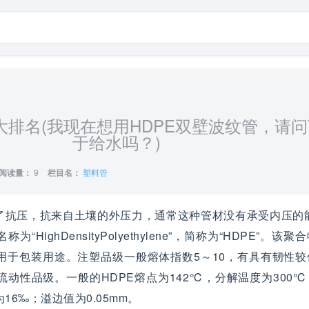
排名(我现在想用HDPE双壁波纹管，请
于给水吗？)
阅读量：
9
栏目名：
塑料管
了抗压，抗来自土壤的外压力，通常这种管材没有承受内压的能
HighDensityPolyethylene”，简称为“HDPE”。该
用于包装用途。注塑品级一般熔体指数5～10，有具有韧性较
动性品级。一般的HDPE熔点为142℃，分解温度为300
6‰；溢边值为0.05mm。