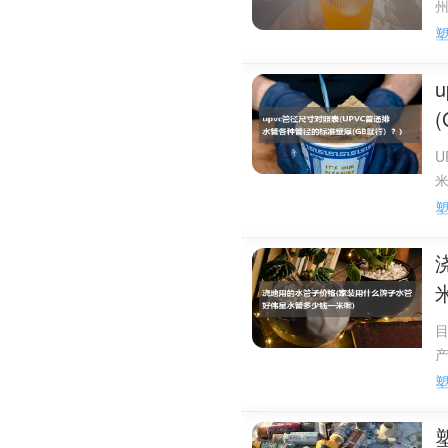
不断提高，使得pvc的
性能等要求的pvc制品，
我现在想用HDPE双壁
通常这种管子是用于排水的。
力。有HDPE管，是给水的。
U
米
埋地排水排污用HDPE工
2
2
hdpe管可以作为排水立管。
1
hdpe管，高密度聚乙烯，英文名称为“
的热塑性树脂。原态HDPE的
用化学品的特性。某些种类的
目
（四氯化碳）。该聚合物不吸
电强度高，使其很适用于电线电
【基本特性】高密度聚乙烯是一种
LDPE略硬，也略能伸长，无
【燃烧特性】易燃，离火后能