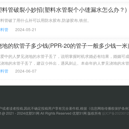
塑料管破裂小妙招(塑料水管裂个小缝漏水怎么办？)
料管破了用什么补可以用防水胶布,防渗胶布,铁丝。
塑料管
2024-05-21
浇地的软管子多少钱(PPR-20的管子一般多少钱一米
恋爱中的人梦见浇地的水管子丢了，说明掌握时机求婚必有结果，婚姻可
见浇地的水管子丢了，建议少外出，遇风则止。本命年的人梦见浇地的水
不可因小失大，宜放眼看天下，不计较则可得利。6分的管子约50米长，
塑料管
2024-06-07
30米长；
或者读者投稿,因此不确定投稿用户享有完全著作权,根据《信息网络传播权保护条例
ht @ 2021 - 2024优塑31网 All Rights Reserved 优塑31网 版权所有
皖ICP备2023012