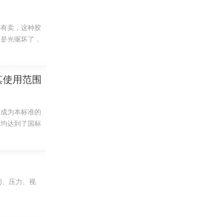
度，刚性等机
都有卖，这种胶
，易刮伤。难
可是光驱坏了，
，胶箱，周转
的1/5。注
其使用范围
日用品和食品
垃圾罐。
0℃-
以排出浮水；
而成为本标准的
面易吸埃。收
标均达到了国标
间、压力、视