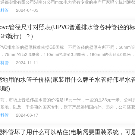
州通都实业有限公司湖南分公司mpp电力管有专业的生产厂家吗？杭州通
使用领域逐渐扩大。对于一些有着特殊要求，比如：更高的耐热
湖南分公司是一家比较有实力的企业，专业生产电力管的厂家，技术力量
塑料管
2024-04-05
也在不同的特殊领域使用。
齐全，希望能帮到你！
upvc管径尺寸对照表(UPVC普通排水管各种管径的
波纹管，请问下它适用于给水吗？
(GB就行）？)
双壁波纹的目的是为了抗压，抗来自土壤的外压力，通常这种管材没有承
双壁波纹管是排水的。
PVC排水管的壁厚标准依据GB国标，不同管径的壁厚有所不同：50mm管
，75mm的为2.3厘米，110mm的增至3.2厘米，160mm的达到4.0厘米
程技术规范
00mm的管子，壁厚则为4.8厘米。国内常见的PVC水管尺寸分别是4分，
塑料管
2024-11-11
0mm，6分的水管尺寸管径25mm，1寸的水管尺寸管径是32mm，40m
.2寸，1.5寸的管径外径是50mm，2寸的管径外径尺寸是60mm。这是几
浇地用的水管子价格(家装用什么牌子水管好伟星水
High Density Polyethylene”，简称为“HDPE”。HDPE是一种
管尺寸。
米呢)
外表呈乳白色，在微薄截面呈一定程度的半透明状。PE具有优良的耐大多
化学品会产生化学腐蚀，例如腐蚀性氧化剂（浓硝酸），芳香烃（二甲苯
前，市场上普通伟星水管的价格是15元一米，一些的是33元一米。公司拥
湿并具有好的防水蒸汽性，可用于包装用途。HDPE具有很好的电性能，
缆。中到高分子量等级具有极好的抗冲击性，在常温甚至在-40F低温度
产基地，以及一千多项的国家专利，旗下产品远销国内外。另外，公司还
府质量奖等多项荣誉。公司拥有10大生产基地，服务网络遍及全国。公司
塑料管
2024-06-17
不透明白色腊状材料，比重比水轻，比重为0.941~0.960，柔软而且
于鸟巢、奥运村运动员宿舍等工程中。
毒，无味。
继续燃烧，火焰上端呈黄色，下端呈蓝色，燃烧时会熔融，有液体滴落，
塑料管坏了用什么可以粘住(电脑需要重装系统，可