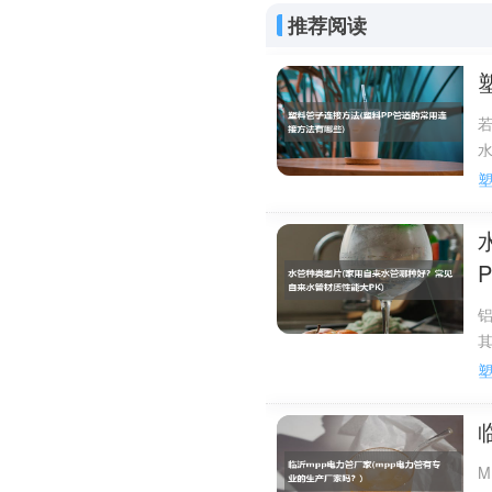
推荐阅读
8、中财(中国名牌，
9、皮尔萨(十大水管
10、美尔固(十大水
pvc的作用：
P
pvc材料在实际使
具有不易燃性、高强度、
P
pvc对氧化剂、还
蚀并且也不适用与芳香烃
pvc制品最常用的加
M