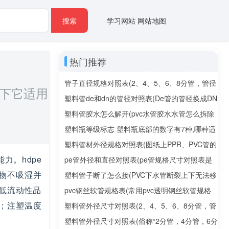
搜索
学习网站
网站地图
热门推荐
管子直径规格对照表(2、4、5、6、8分管，管径
问下它适用
分别是多少mm)
塑料管de和dn的管径对照表(De管的管径换成DN
管的管径该怎么换？De、DN是什么意思？)
塑料管胶水怎么解开(pvc水管胶水水管怎么拆除
利用的是什么原理)
塑料瓶等级标志 塑料瓶底部的数字有7种,哪种适
合长期作为水杯使用?
塑料管材外径规格对照表(图纸上PPR、PVC管的
力。hdpe
管径应该怎么标注)
pe管外径和直径对照表(pe管规格尺寸对照表是
聚合物不吸湿并
什么？)
塑料管子断了怎么接(PVC下水管断裂上下无法移
低流动性品
动，如何连接？)
pvc钢丝软管规格表(常用pvc透明钢丝软管规格
℃；注塑温度
有哪些)
塑料管外径尺寸对照表(2、4、5、6、8分管，管
径分别是多少mm)
塑料管外径尺寸对照表(俗称“2分管，4分管，6分