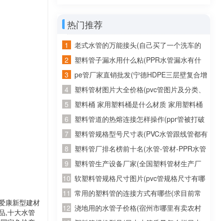
管等”分别指多少管径)
热门推荐
老式水管的万能接头(自己买了一个洗车的
管子，又从网上买了个万能连接头。接了水
塑料管子漏水用什么粘(PPR水管漏水有什
龙头上老是往外漏水怎么办)
么胶可以粘牢)
pe管厂家直销批发(宁德HDPE三层壁复合增
强管批发 诚信为本)
塑料管材图片大全价格(pvc管图片及分类、
发展趋势)
塑料桶 家用塑料桶是什么材质 家用塑料桶
是什么材质的
塑料管道的热熔连接怎样操作(ppr管被打破
用热熔重新连接后还会不会有问题)
塑料管规格型号尺寸表(PVC水管跟线管都有
哪些规格的？)
塑料管厂排名榜前十名(水管-管材-PPR水管
十大品牌榜中榜，2011年管业十大品牌？)
塑料管生产设备厂家(全国塑料管材生产厂
家有哪些知名的)
软塑料管规格尺寸图片(pvc管规格尺寸有哪
几种？主要是直径是多少？)
常用的塑料管的连接方式有哪些(求目前常
海爱康新型建材
用塑料管材的接口方式以及使用范围)
浇地用的水管子价格(宿州市哪里有卖农村
产品,十大水管