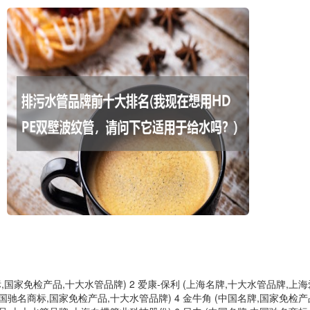
标,国家免检产品,十大水管品牌) 2 爱康-保利 (上海名牌,十大水管品牌,上
,中国驰名商标,国家免检产品,十大水管品牌) 4 金牛角 (中国名牌,国家免检