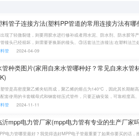
般使用玻璃胶的地方有：木线背面哑口处、洁具、坐便器、卫生间里的化
方要用不同性能的玻璃胶。
塑料管子连接方法(塑料PP管道的常用连接方法有哪
（否则玻璃胶会自行脱落开）接头部位并保持干燥，足够密实涂抹，待玻
若出现了轻微裂缝，则要用胶水进行修补或者用水泥、防水剂、防水胶等
水管接头已经损坏，则需要更换新的接头。③活套法兰连接法:在塑料法兰
法兰，再放置适当的垫圈，串入规定的螺栓，拧紧即可。
塑料管
2024-04-09
水管种类图片(家用自来水管哪种好？常见自来水管
胶从产品包装上可分为两类：单组份和双组份。单组份的硅酮胶，其固化是
变；双组份则是指硅酮胶分成A、B两组，任何一组单独存在都不能形成固
K)
上常见的是单组份硅酮玻璃胶。
铝塑管是高密度聚乙烯夹铝而成，聚乙烯的熔点为140℃，因此其长期耐
按酸碱性质又分为酸性胶和中性胶两种。酸性玻璃胶主要用于玻璃和其它建
其配套使用的卡套螺母式和钢套钳压式管件，只要正确安装，可靠程度高
了酸性胶腐蚀金属材料和与碱性材料发生反应的特点，因此适用范围更广
P-R管长期工作温度不能超过70℃;而其热熔式连接工艺较复杂，推接时
塑料管
2024-11-11
璃胶是硅酮结构密封胶，因其直接用于玻璃幕墙的金属和玻璃结构或非结
区，导致应力集中，影响管道长期性能。而劣质的产品很有可能容易损坏
玻璃胶中最高的，其市场价格也最高。
人体的健康。不过，铝塑管在作为热水管使用时，长期有可能会造成管壁
临沂mpp电力管厂家(mpp电力管有专业的生产厂家吗
成渗漏。
耐候硅酮密封胶适用于各种幕墙耐候密封，特别推荐用于玻璃幕墙、铝塑板
PP电力管哪里最好？我觉得选好MPP电子管最重要了如果你要买的话，
适合金属、玻璃、铝材、瓷砖、有机玻璃、镀膜玻璃间的接缝密封；