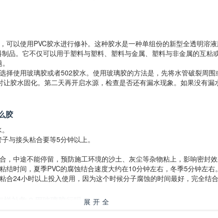
，可以使用PVC胶水进行修补。这种胶水是一种单组份的新型全透明溶
塑料制品。它不仅可以用于塑料与塑料、塑料与金属、塑料与非金属的互粘
题。
选择使用玻璃胶或者502胶水。使用玻璃胶的方法是，先将水管破裂周围
小时让胶水固化。第二天再开启水源，检查是否还有漏水现象。如果没有漏
么胶
水。
子与接头粘合要等5分钟以上。
，中途不能停留，预防施工环境的沙土、灰尘等杂物粘上，影响密封效
结时间，夏季PVC的腐蚀结合速度大约在10分钟左右，冬季5分钟左右
合24小时以上投入使用，因为这个时候分子腐蚀的时间最好，完全结合
，怎样补救？用玻璃胶行吗？
展开全
燥后再用pvc管专用粘接剂涂抹在接头部位，在毛细作用下，胶水也会
部