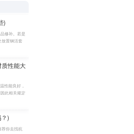
妆镜、洗手池
些)
璃胶完全干燥
产品修补。若是
处放置钢活套
材质性能大
靠接触空气
化，但两组胶
高温性能良好，
筑材料之间
。因此相关规定
，其市场价格
易产生堆料缺陷
构性粘合装
，甚至还会危害
的错位，最终造
？)
幕墙、石材
推荐你去找杭