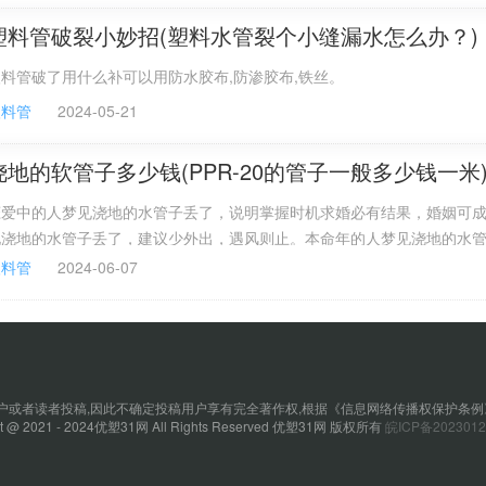
塑料管破裂小妙招(塑料水管裂个小缝漏水怎么办？)
料管破了用什么补可以用防水胶布,防渗胶布,铁丝。
塑料管
2024-05-21
浇地的软管子多少钱(PPR-20的管子一般多少钱一米
恋爱中的人梦见浇地的水管子丢了，说明掌握时机求婚必有结果，婚姻可
见浇地的水管子丢了，建议少外出，遇风则止。本命年的人梦见浇地的水
不可因小失大，宜放眼看天下，不计较则可得利。6分的管子约50米长，
塑料管
2024-06-07
30米长；
或者读者投稿,因此不确定投稿用户享有完全著作权,根据《信息网络传播权保护条例
ht @ 2021 - 2024优塑31网 All Rights Reserved 优塑31网 版权所有
皖ICP备2023012