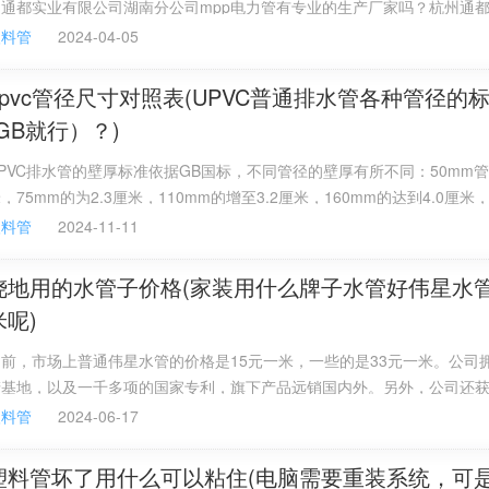
州通都实业有限公司湖南分公司mpp电力管有专业的生产厂家吗？杭州通
、砖石、岩石、大理石、钢材、木材、阳极处理铝材及涂漆铝材表面的接
湖南分公司是一家比较有实力的企业，专业生产电力管的厂家，技术力量
塑料管
2024-04-05
，有防霉效果的硅酮胶比一般的胶使用时间更长，更牢固，不易脱落，特
齐全，希望能帮到你！
卫浴、厨房等。
upvc管径尺寸对照表(UPVC普通排水管各种管径的
(GB就行）？)
PVC排水管的壁厚标准依据GB国标，不同管径的壁厚有所不同：50mm管
，75mm的为2.3厘米，110mm的增至3.2厘米，160mm的达到4.0厘米
00mm的管子，壁厚则为4.8厘米。国内常见的PVC水管尺寸分别是4分，
塑料管
2024-11-11
0mm，6分的水管尺寸管径25mm，1寸的水管尺寸管径是32mm，40m
.2寸，1.5寸的管径外径是50mm，2寸的管径外径尺寸是60mm。这是几
浇地用的水管子价格(家装用什么牌子水管好伟星水
管尺寸。
米呢)
前，市场上普通伟星水管的价格是15元一米，一些的是33元一米。公司拥
产基地，以及一千多项的国家专利，旗下产品远销国内外。另外，公司还
府质量奖等多项荣誉。公司拥有10大生产基地，服务网络遍及全国。公司
塑料管
2024-06-17
于鸟巢、奥运村运动员宿舍等工程中。
塑料管坏了用什么可以粘住(电脑需要重装系统，可