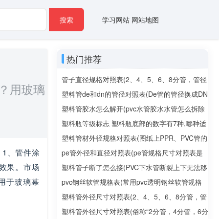
搜索
学习网站
网站地图
热门推荐
管子直径规格对照表(2、4、5、6、8分管，管径
救？用玻璃
分别是多少mm)
塑料管de和dn的管径对照表(De管的管径换成DN
管的管径该怎么换？De、DN是什么意思？)
塑料管胶水怎么解开(pvc水管胶水水管怎么拆除
利用的是什么原理)
塑料瓶等级标志 塑料瓶底部的数字有7种,哪种适
合长期作为水杯使用?
塑料管材外径规格对照表(图纸上PPR、PVC管的
：1、管件涂
管径应该怎么标注)
pe管外径和直径对照表(pe管规格尺寸对照表是
效果。市场
什么？)
塑料管子断了怎么接(PVC下水管断裂上下无法移
用于玻璃幕
动，如何连接？)
pvc钢丝软管规格表(常用pvc透明钢丝软管规格
有哪些)
塑料管外径尺寸对照表(2、4、5、6、8分管，管
径分别是多少mm)
塑料管外径尺寸对照表(俗称“2分管，4分管，6分