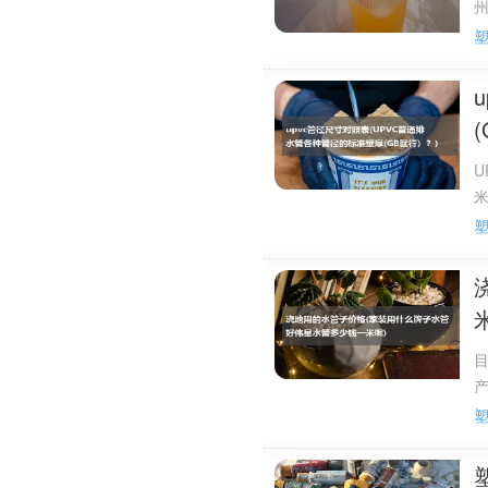
耐候硅酮密封胶混凝土、水泥
数情况下都无需使用底漆。
防霉硅酮密封胶是未来的趋势
潮湿、容易长霉菌的环境，如
U
米
2
2
1
目