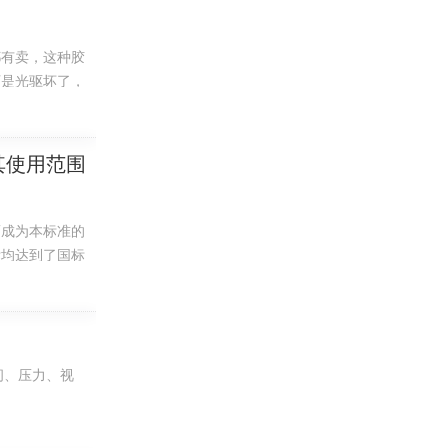
都有卖，这种胶
可是光驱坏了，
其使用范围
而成为本标准的
标均达到了国标
间、压力、视