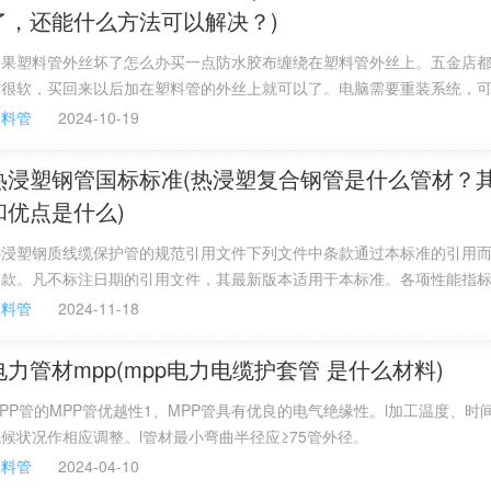
了，还能什么方法可以解决？)
如果塑料管外丝坏了怎么办买一点防水胶布缠绕在塑料管外丝上。五金店
布很软，买回来以后加在塑料管的外丝上就可以了。电脑需要重装系统，
还能什么方法可以解决？下载个金山毒霸一键重装系统好用。。。
塑料管
2024-10-19
热浸塑钢管国标标准(热浸塑复合钢管是什么管材？
和优点是什么)
热浸塑钢质线缆保护管的规范引用文件下列文件中条款通过本标准的引用
条款。凡不标注日期的引用文件，其最新版本适用于本标准。各项性能指
和卫生部卫生标准的要求；5、有一定的柔性。
塑料管
2024-11-18
电力管材mpp(mpp电力电缆护套管 是什么材料)
PP管的MPP管优越性1、MPP管具有优良的电气绝缘性。l加工温度、时
候状况作相应调整。l管材最小弯曲半径应≥75管外径。
塑料管
2024-04-10