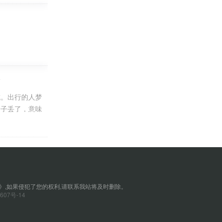
)
成。出行的人梦
管子丢了，意味
1寸的管子约
》,如果侵犯了您的权利,请联系我站将及时删除。
607号-14