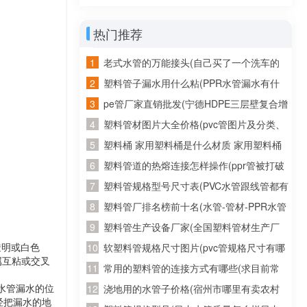
管等”分别指多少管径)
热门推荐
老式水管的万能接头(自己买了一个洗车的
管子，又从网上买了个万能连接头。接了水
塑料管子漏水用什么粘(PPR水管漏水有什
龙头上老是往外漏水怎么办)
么胶可以粘牢)
pe管厂家直销批发(宁德HDPE三层壁复合增
强管批发 诚信为本)
塑料管材图片大全价格(pvc管图片及分类、
发展趋势)
塑料桶 家用塑料桶是什么材质 家用塑料桶
是什么材质的
塑料管道的热熔连接怎样操作(ppr管被打破
用热熔重新连接后还会不会有问题)
塑料管规格型号尺寸表(PVC水管跟线管都有
哪些规格的？)
塑料管厂排名榜前十名(水管-管材-PPR水管
十大品牌榜中榜，2011年管业十大品牌？)
塑料管生产设备厂家(全国塑料管材生产厂
透明或白色
家有哪些知名的)
软塑料管规格尺寸图片(pvc管规格尺寸有哪
属互粘或交叉
几种？主要是直径是多少？)
常用的塑料管的连接方式有哪些(求目前常
水管漏水的位
用塑料管材的接口方式以及使用范围)
浇地用的水管子价格(宿州市哪里有卖农村
经把漏水的地