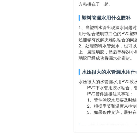
方粘接在了一起。
塑料管漏水用什么胶补
1、当塑料水管出现漏水问题时
用于粘合透明或白色的PVC
还能够有效解决难以粘合的问
2、处理塑料水管漏水，也可以
上一层玻璃胶，然后等待24
璃胶已经成功将漏水处密封。
水压很大的水管漏水用什
水压很大的水管漏水用PVC胶
PVC下水管用胶水粘合，管
PVC管件连接注意事项：
1、管件涂胶水后要及时结合
2、根据季节和温度来控制粘
3、如果条件允许，最好在粘
pvc落水管未胶好漏水
可以暂停使用该部分管道，等干