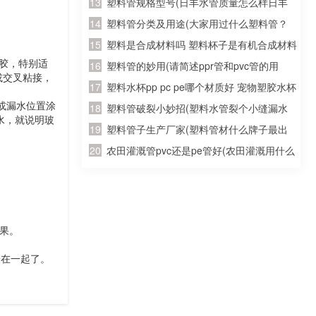
使用灌溉土地的水管，质量如何？大概多少
塑料管规格型号(日丰水管质量怎么样日丰
钱一米？请知道的朋友能告诉我..急急
水管哪个颜色日丰水管多少钱一米)
塑料管分类及用途(大家用过什么塑料管？
急、、、)
PE的？PVC的？PPR的？)
塑料是合成材料吗 塑料杯子是有机合成材料
液胶，特别适
制成的么
塑料管的妙用(请简述ppr管和pvc管的用
或交叉粘接，
处?)
塑料水杯pp pc pe哪个材质好 宠物塑胶水杯
或漏水位置涂
软的哪种材质最好 宠物塑胶水杯软的哪种材
塑料管破裂小妙招(塑料水管裂个小缝漏水
水，就说明玻
质比较好的
怎么办？)
塑料管子生产厂家(塑料管材什么牌子最出
名)
农田灌溉管pvc还是pe管好(农田灌溉用什么
管道好 灌溉专用聚乙烯pe管)
果。
。
在一起了。
部分深入接