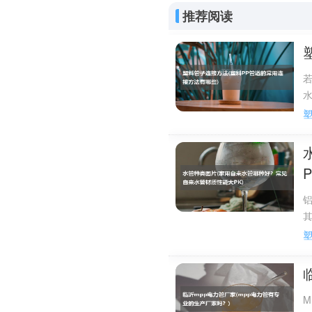
头，达到胶合的效果。
推荐阅读
尽量不使用玻璃胶，家装中一
与墙面的缝隙处等等，这些地
如果使用玻璃胶，一定要清洁
以后再使用。
扩展资料
玻璃胶类别：
1、单双组份分类。硅酮玻璃
中的水分而产生物理性质的改
P
浆一旦混合就产生固化。市场
2、酸碱性分类。硅酮玻璃胶
的一般性粘接。而中性胶克服
P
比酸性胶稍高。
市场上比较特殊的一类中性玻
配，故质量要求和产品档次是
3、耐候胶性、防霉性分类。
M
干挂的耐候密封。耐候密封胶