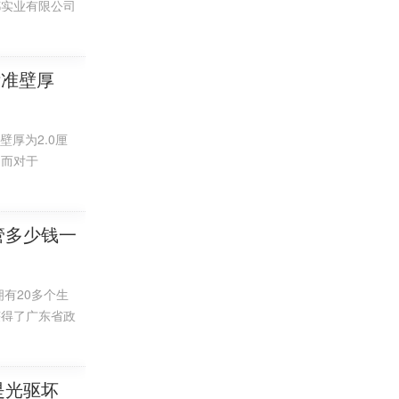
都实业有限公司
缝密封。大多
雄厚，产品规格
别适用于一些
标准壁厚
壁厚为2.0厘
，而对于
管径外径是
m的水管尺寸是
种常见的PVC水
管多少钱一
有20多个生
获得了广东省政
产品还被应用
是光驱坏