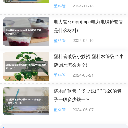
管件的承接口底部并进行旋转，使胶水可以粘的更加均匀。最后一
塑料管
2024-11-18
步是将钢管放入卡压模具里进行压接。
电力管材mpp(mpp电力电缆护套管
是什么材料)
塑料管
2024-04-10
镀锌无缝钢管的生产厂家及价格
第一个生产厂家是重庆超宇物资有限公司:
这家公司是西南最大的无缝钢管、螺旋钢管、不锈钢板等管材
塑料管破裂小妙招(塑料水管裂个小
制造生产销售公司。这家公司的地理位置十分优越，交通比较便
利，而且公司的规模比较大，拥有现代化的大型露天库，储备现货
缝漏水怎么办？)
3000余吨，产品种类多样。
塑料管
2024-05-21
浇地的软管子多少钱(PPR-20的管
子一般多少钱一米)
第二个生产厂家为河北思泰欧管道制造有限公司:
这家公司集集加工配送，销售，进出口贸易为一体，是一家综
塑料管
2024-06-07
合性的管道制造有限公司。这家公司制造的镀锌无缝钢管质量经过
严格的把关，售后服务良好，受到广泛的好评。