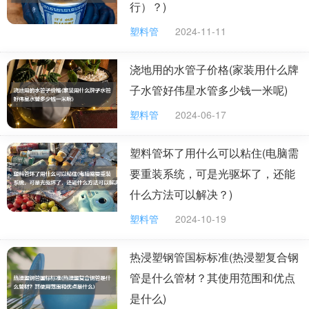
行）？)
镀锌无缝钢管厂家推荐
塑料管
2024-11-11
镀锌无缝钢管在建筑装饰、机械制造等方面都有很多的应用。它主
要有两种类型，第一类是冷镀锌无缝钢管，这种钢管的镀锌量比较
少，耐腐蚀性也比较差，所以在新建住宅中，国家已经明令禁止将
浇地用的水管子价格(家装用什么牌
冷镀锌钢管作为给水管道。另一类是热镀锌无缝钢管，它是熔融的
子水管好伟星水管多少钱一米呢)
渡液和钢管基体产生了理化反应，从而形成耐腐蚀的结构比较紧密
的锌铁合金层，合金层与纯锌层、钢管基体三者融为一体，因此，
塑料管
2024-06-17
具有较强的抗腐蚀性。今天，小编就为大家介绍一些关于镀锌无缝
钢管的内容，希望对大家有所帮助。
塑料管坏了用什么可以粘住(电脑需
要重装系统，可是光驱坏了，还能
什么方法可以解决？)
镀锌无缝钢管的安装方法:
塑料管
2024-10-19
在安装镀锌无缝钢管时，主要有四个步骤：第一是配管下料，
首先要计算出配管的尺寸，然后使用专用的切管工具将钢管按照所
需要的长度裁剪，注意在切割的时候应该保持管端和不锈钢管轴线
热浸塑钢管国标标准(热浸塑复合钢
保持垂直。第二步是清洁涂胶，将不锈钢管件的承口和薄壁不锈钢
管是什么管材？其使用范围和优点
管端口的位置清理干净，并在距离端口五毫米的位置划线标记，然
后再将厌氧胶均匀的涂抹在标记处。第三步是将不锈钢水管插入到
是什么)