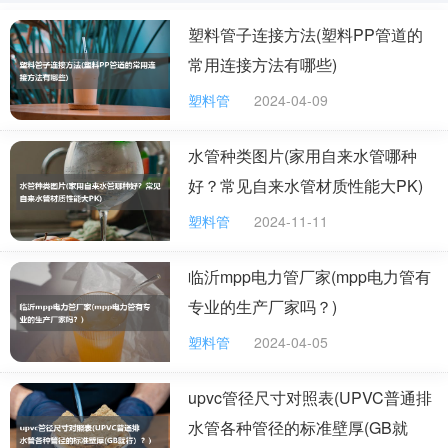
首先，准备所需物料包括：枪体、电池、钳口、割刀、管件、密封
圈、管材、记号笔、美工刀、尺子、抹布。
塑料管子连接方法(塑料PP管道的
接着，检查管件与密封圈确保清洁无污渍，如有污渍需及时擦拭干
常用连接方法有哪些)
净。
塑料管
2024-04-09
随后，根据需求测量并裁切管子长度，考虑到管件承插部分的长
度。
水管种类图片(家用自来水管哪种
紧接着，测量管件环压端口长度，进行标记。
好？常见自来水管材质性能大PK)
将密封圈套在管子端头，位置需在划线标记处。
塑料管
2024-11-11
将管材平行插入管件承插口至最底端，确保管件端口与划线标记对
临沂mpp电力管厂家(mpp电力管有
齐。
专业的生产厂家吗？)
接下来，装上电池或钳口，确保钳口无异物或缺失，进行环压工具
准备。
塑料管
2024-04-05
按下电源开关，钳口闭合，机器自动泄压完成环压操作。
upvc管径尺寸对照表(UPVC普通排
最后，检查压接效果，去除多余密封圈，确认连接稳固。
水管各种管径的标准壁厚(GB就