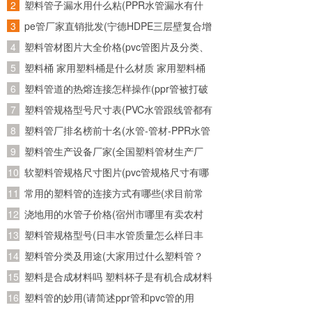
管子，又从网上买了个万能连接头。接了水
塑料管子漏水用什么粘(PPR水管漏水有什
龙头上老是往外漏水怎么办)
么胶可以粘牢)
pe管厂家直销批发(宁德HDPE三层壁复合增
强管批发 诚信为本)
塑料管材图片大全价格(pvc管图片及分类、
发展趋势)
塑料桶 家用塑料桶是什么材质 家用塑料桶
是什么材质的
塑料管道的热熔连接怎样操作(ppr管被打破
用热熔重新连接后还会不会有问题)
塑料管规格型号尺寸表(PVC水管跟线管都有
哪些规格的？)
塑料管厂排名榜前十名(水管-管材-PPR水管
十大品牌榜中榜，2011年管业十大品牌？)
塑料管生产设备厂家(全国塑料管材生产厂
家有哪些知名的)
软塑料管规格尺寸图片(pvc管规格尺寸有哪
几种？主要是直径是多少？)
常用的塑料管的连接方式有哪些(求目前常
用塑料管材的接口方式以及使用范围)
浇地用的水管子价格(宿州市哪里有卖农村
使用灌溉土地的水管，质量如何？大概多少
塑料管规格型号(日丰水管质量怎么样日丰
钱一米？请知道的朋友能告诉我..急急
水管哪个颜色日丰水管多少钱一米)
塑料管分类及用途(大家用过什么塑料管？
急、、、)
PE的？PVC的？PPR的？)
塑料是合成材料吗 塑料杯子是有机合成材料
制成的么
塑料管的妙用(请简述ppr管和pvc管的用