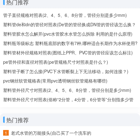
热门推荐
管子直径规格对照表(2、4、5、6、8分管，管径分别是多少mm)
塑料管de和dn的管径对照表(De管的管径换成DN管的管径该怎么换？
第三家是沧州世翔钢管有限公司:
De、DN是什么意思？)
塑料管胶水怎么解开(pvc水管胶水水管怎么拆除 利用的是什么原理)
这家公司生产各种型号及标准的镀锌钢管，生产的产品采用优
质的钢管和先进的工艺技术，不仅在国内小有名气，更是远销欧
塑料瓶等级标志 塑料瓶底部的数字有7种,哪种适合长期作为水杯使用?
洲、非洲等地。这家公司生产的镀锌无缝钢管质量毋庸置疑。
塑料管材外径规格对照表(图纸上PPR、PVC管的管径应该怎么标注)
pe管外径和直径对照表(pe管规格尺寸对照表是什么？)
塑料管子断了怎么接(PVC下水管断裂上下无法移动，如何连接？)
pvc钢丝软管规格表(常用pvc透明钢丝软管规格有哪些)
以上就是小编给大家整理的镀锌无缝钢管的价格：
塑料管外径尺寸对照表(2、4、5、6、8分管，管径分别是多少mm)
镀锌无缝钢管在我们的工业方面具有很重要的作用，所以在购
买时，一定要正规的公司去购买。以上就是小编为大家介绍的镀锌
塑料管外径尺寸对照表(俗称“2分管，4分管，6分管等”分别指多少管
无缝钢管的相关信息，希望对大家有所帮助。
径)
热门推荐
老式水管的万能接头(自己买了一个洗车的