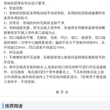
管材的壁厚应符合设计要求。
4、管道切割
1）管材的切割应采用电动或手动切管机。采用砂轮切割或修磨时应
使用专用砂轮片。
2）切管后，管端的内外毛刺应去除干净。
3）管材端面失圆，而无法插入管件时，应使用专用整形器将管材断
面整形至可插入管件承口底端为止。
4）切口端面应平整，无裂纹、毛刺、凹凸、缩口、残渣等。切口端
面的倾斜（与管中心轴线垂直度）偏差不应大于管材外径的5%，且
不得超过3mm；凹凸误差不得超过1mm。
5、环压连接
1）不锈钢管道环压连接，应根据管道公称直径选用相应规格型号的
环压钳。
2）将环压模具安装到钳头上,组装好钳口和压块即可进行环压连接操
作。在压接前，每压接3至5个管件都要在上、下压块四角压齿上加
少许润滑油,操作前应保持上下环压钳内模具清洁。7应将管子垂直插
入管件中，不得歪斜。
展开全
不锈钢水管（小口径）环压连接步骤 图文简版
部
不锈钢水管环压连接步骤详解如下：
推荐阅读