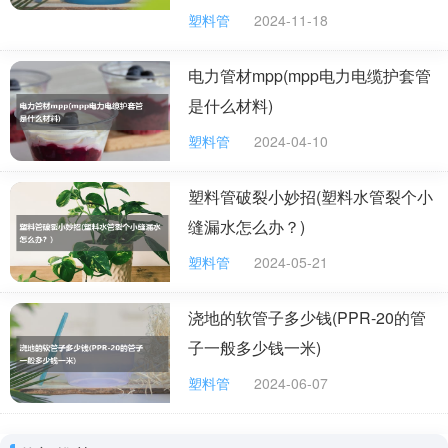
系，灵活的售后服务系统。不断强化管理体系，一丝不
塑料管
2024-11-18
苟，严格质量要求，不断追求创新，荣获“河北市场信赖名
品”荣誉证书，顺利通过ISO9001：2000国际质量管理体
电力管材mpp(mpp电力电缆护套管
系认证。
是什么材料)
塑料管
2024-04-10
2.东莞宝奕塑胶制品有限公司是塑胶制品、
塑料管破裂小妙招(塑料水管裂个小
PVC PP PE PC PMMA ABS等塑胶模具、LED灯罩灯饰
缝漏水怎么办？)
配件、汽车配件、门窗配件、电子配件、五金配件、货架
塑料管
2024-05-21
配件等产品专业生产加工的公司，拥有完整、科学的质量
管理体系。东莞宝奕塑胶制品有限公司的诚信、实力和产
浇地的软管子多少钱(PPR-20的管
品质量获得业界的认可。
子一般多少钱一米)
3.河北雄县建华塑胶制品有限公司是创建于一九
塑料管
2024-06-07
八五年。主场位于京、津、石三大城市中心地带，南临白
洋淀，东临京九铁路和大广(G45)高速，北靠荣乌(G18)高