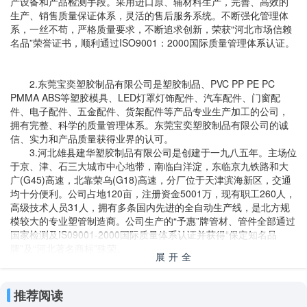
产设备和产品检测手段。采用进口原、辅材料生产，完善、高效的
生产、销售质量保证体系，灵活的售后服务系统。不断强化管理体
系，一丝不苟，严格质量要求，不断追求创新，荣获“河北市场信赖
名品”荣誉证书，顺利通过ISO9001：2000国际质量管理体系认证。
2.东莞宝奕塑胶制品有限公司是塑胶制品、PVC PP PE PC
PMMA ABS等塑胶模具、LED灯罩灯饰配件、汽车配件、门窗配
件、电子配件、五金配件、货架配件等产品专业生产加工的公司，
拥有完整、科学的质量管理体系。东莞宝奕塑胶制品有限公司的诚
信、实力和产品质量获得业界的认可。
3.河北雄县建华塑胶制品有限公司是创建于一九八五年。主场位
于京、津、石三大城市中心地带，南临白洋淀，东临京九铁路和大
广(G45)高速，北靠荣乌(G18)高速，分厂位于天津滨海新区，交通
均十分便利。公司占地120亩，注册资金5001万，现有职工260人，
高级技术人员31人，拥有多条国内先进的全自动生产线，是北方规
模较大的专业塑管制造商。公司生产的“予惠”牌管材、管件全部通过
国家检测及IS09001-2000国际质量体系认证并获得“保定知名品
牌”及“河北著名商标”殊荣。
展开全
部
4.上海实泉实业有限公司总部位于上海市松江工业园区，成立于
推荐阅读
1996年。公司多年来一直秉承着“诚信为本，质量至上。”的原则，