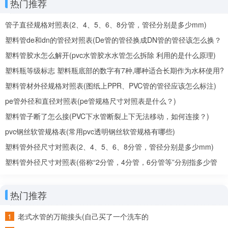
热门推荐
速，分厂位于天津滨海新区，交通均十分便利。公司占地
管子直径规格对照表(2、4、5、6、8分管，管径分别是多少mm)
120亩，注册资金5001万，现有职工260人，高级技术人
塑料管de和dn的管径对照表(De管的管径换成DN管的管径该怎么换？
员31人，拥有多条国内先进的全自动生产线，是北方规模
De、DN是什么意思？)
塑料管胶水怎么解开(pvc水管胶水水管怎么拆除 利用的是什么原理)
较大的专业塑管制造商。公司生产的“予惠”牌管材、管件
塑料瓶等级标志 塑料瓶底部的数字有7种,哪种适合长期作为水杯使用?
全部通过国家检测及IS09001-2000国际质量体系认证并
塑料管材外径规格对照表(图纸上PPR、PVC管的管径应该怎么标注)
获得“保定知名品牌”及“河北著名商标”殊荣。
pe管外径和直径对照表(pe管规格尺寸对照表是什么？)
塑料管子断了怎么接(PVC下水管断裂上下无法移动，如何连接？)
4.上海实泉实业有限公司总部位于上海市松江工
pvc钢丝软管规格表(常用pvc透明钢丝软管规格有哪些)
业园区，成立于1996年。公司多年来一直秉承着“诚信为
塑料管外径尺寸对照表(2、4、5、6、8分管，管径分别是多少mm)
本，质量至上。”的原则，赢得了广大客户的信任与好评。
塑料管外径尺寸对照表(俗称“2分管，4分管，6分管等”分别指多少管
依托上海高科技的优势，现研制并投入生产的新型材料
径)
PVDF(聚偏氟乙烯)系列产品，迎合了市场的前沿需求，
热门推荐
具有良好的发展前景。 目前公司主要生产的有PVDF管
老式水管的万能接头(自己买了一个洗车的
材、pvdf棒材、PVDF板材，不仅有各种国家标准规格，