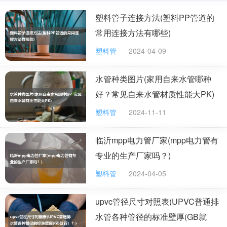
赢得了广大客户的信任与好评。依托上海高科技的优势，现研制并
塑料管子连接方法(塑料PP管道的
投入生产的新型材料PVDF(聚偏氟乙烯)系列产品，迎合了市场的前
沿需求，具有良好的发展前景。 目前公司主要生产的有PVDF管
常用连接方法有哪些)
材、pvdf棒材、PVDF板材，不仅有各种国家标准规格，而且可以根
据客户需求来订制生产。拥有高素质的员工，完整、科学的质量管
塑料管
2024-04-09
理体系，绝对的质量保证，完善的售后服务。
5.禹城市晟华塑胶有限公司专业生产ABS管、ABS管件、ABS阀
门、PP管、PP管件、PP阀门、PVC管、PVC管件、PVC阀门，水处
水管种类图片(家用自来水管哪种
理配件如;各种水帽，空心浮球。污水配件，曝气管，曝气头，等产
好？常见自来水管材质性能大PK)
品专业生产加工的公司。并有专业的安装人员，对环保工程;曝气系
统，生物制品工程，离交柱系统的安装，设计调试等具有丰富的经
塑料管
2024-11-11
验和实例;拥有完整、科学的质量管理体系。禹城市晟华塑胶有限公
司的诚信、实力和产品质量获得业界的认可。
临沂mpp电力管厂家(mpp电力管有
专业的生产厂家吗？)
以上就是小编精心为您整理的塑料管材管件的生产厂家的相关
信息，希望对您的了解能起到一定参考作用。塑料管材管件造价低
塑料管
2024-04-05
且安全环保，使用年限可长达50年，比起金属管道管件塑料管材管
件无疑是更好的选择。如果您还想获取更多相关资讯，就请继续关
注土巴兔吧!此外，您还可以通过关注土巴兔微信公众号土巴兔装修
upvc管径尺寸对照表(UPVC普通排
家居来随时随地的了解相关资讯。
水管各种管径的标准壁厚(GB就