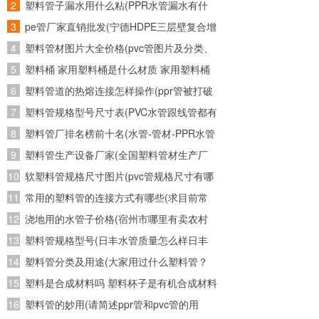
管子，又从网上买了个万能连接头。接了水
塑料管子漏水用什么粘(PPR水管漏水有什
而且可以根据客户需求来订制生产。拥有高素质的员工，
龙头上老是往外漏水怎么办)
么胶可以粘牢)
pe管厂家直销批发(宁德HDPE三层壁复合增
完整、科学的质量管理体系，绝对的质量保证，完善的售
强管批发 诚信为本)
塑料管材图片大全价格(pvc管图片及分类、
后服务。
发展趋势)
塑料桶 家用塑料桶是什么材质 家用塑料桶
5.禹城市晟华塑胶有限公司专业生产ABS管、
是什么材质的
塑料管道的热熔连接怎样操作(ppr管被打破
ABS管件、ABS阀门、PP管、PP管件、PP阀门、PVC
用热熔重新连接后还会不会有问题)
塑料管规格型号尺寸表(PVC水管跟线管都有
管、PVC管件、PVC阀门，水处理配件如;各种水帽，空
哪些规格的？)
塑料管厂排名榜前十名(水管-管材-PPR水管
心浮球。污水配件，曝气管，曝气头，等产品专业生产加
十大品牌榜中榜，2011年管业十大品牌？)
塑料管生产设备厂家(全国塑料管材生产厂
工的公司。并有专业的安装人员，对环保工程;曝气系统，
家有哪些知名的)
软塑料管规格尺寸图片(pvc管规格尺寸有哪
生物制品工程，离交柱系统的安装，设计调试等具有丰富
几种？主要是直径是多少？)
常用的塑料管的连接方式有哪些(求目前常
的经验和实例;拥有完整、科学的质量管理体系。禹城市晟
用塑料管材的接口方式以及使用范围)
浇地用的水管子价格(宿州市哪里有卖农村
华塑胶有限公司的诚信、实力和产品质量获得业界的认
使用灌溉土地的水管，质量如何？大概多少
塑料管规格型号(日丰水管质量怎么样日丰
可。
钱一米？请知道的朋友能告诉我..急急
水管哪个颜色日丰水管多少钱一米)
塑料管分类及用途(大家用过什么塑料管？
急、、、)
PE的？PVC的？PPR的？)
塑料是合成材料吗 塑料杯子是有机合成材料
制成的么
塑料管的妙用(请简述ppr管和pvc管的用
以上就是小编精心为您整理的塑料管材管件的生