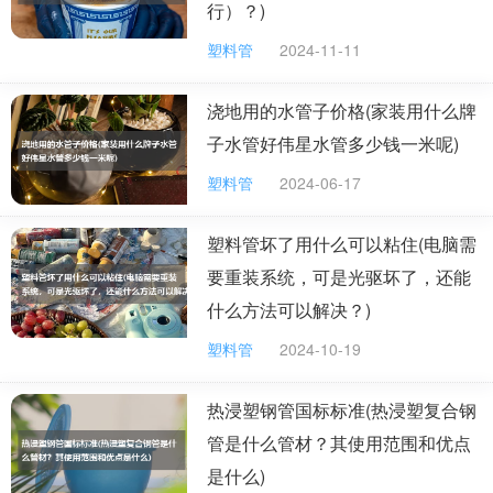
行）？)
塑料管材管件生产厂家大全
塑料管
2024-11-11
传统的供给水管材管件往往都是铁质或者是铜质
的，在以往技术的局限性下，铁质、铜质管材管件应用非
浇地用的水管子价格(家装用什么牌
常普遍，但是人们还是发现了使用铁质、铜质管材管件的
子水管好伟星水管多少钱一米呢)
弱点，一是安全隐患较高，容易滋生细菌，二是铁质、铜
质管材造价高，不经济环保。随着科技的发展塑料管材管
塑料管
2024-06-17
件粉墨登场，它具备了金属管材管件所缺的优势。接下来
塑料管坏了用什么可以粘住(电脑需
就随小编一起来了解下关于塑料管材管件的生产厂家推荐
要重装系统，可是光驱坏了，还能
信息。
什么方法可以解决？)
塑料管
2024-10-19
1.河北雄县信通塑胶制品有限公司是致力塑料管
材的开发、生产的高新技术企业。公司拥有经验丰富的高
热浸塑钢管国标标准(热浸塑复合钢
素质员工队伍，一流的生产设备和产品检测手段。采用进
管是什么管材？其使用范围和优点
口原、辅材料生产，完善、高效的生产、销售质量保证体
是什么)