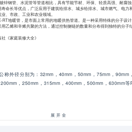
、镀锌钢管、水泥管等管道相比，具有节能节材、环保、轻质高强、耐腐
用寿命长等优点，广泛应用于建筑给排水、城乡给排水、城市燃气、电力
筑业、市政、工业和农业领域。
为PE-RT地暖管，是市面上常用的地暖供热管道。是一种采用特殊的分子设
采用乙烯和辛烯共聚的方法，通过控制侧链的数量和分布得到独特的分子
版社《家庭装修大全》
称外径分别为：32mm，40mm，50mm，75mm，90mm，
，200mm，250mm，315mm，400mm，500mm，630mm等
展开全
一般来说选择硬质的PVC管，因为抗老化，强度比较大，使用
部
0毫米，25毫米，中等长的有32毫米，50毫米，63毫米，7