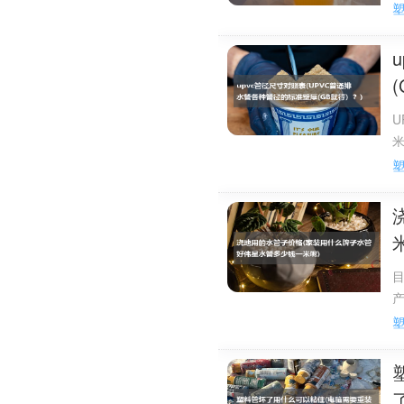
图片二
图片三
PVC管件，一般包括
一些阀门及PVC异型注塑
U
米
pvc管件名称有很
2
2
扩展材料：
1
1、硬质PVC管一
2、因管径增大会使
目
较多。
3、PVC穿线管规格有
4、PVC排水管规格有：