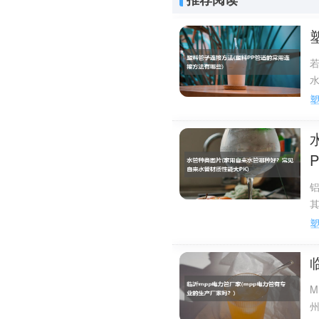
的能够达到200毫米。
如果用作排水管道，
足安全的需求，具有较高
水管公称直径是最大的PV
如果是160毫米的
上会选择200毫米、250
P
大口径pvc管的规格有哪
培达塑料生产的大口径管是从直径1
格应该都会有
P
pvc管件名称及图片
部分国标pvc管件名
M
图片一