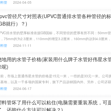
湖南分公司是一家比较有实力的企业，专业生产电力管的厂家，技术力量
塑料管
2024-04-05
齐全，希望能帮到你！
upvc管径尺寸对照表(UPVC普通排水管各种管径的
(GB就行）？)
PVC双接、三通、45度、90度弯头、接头、管卡、卡扣等。
件。
PVC排水管的壁厚标准依据GB国标，不同管径的壁厚有所不同：50mm管
，75mm的为2.3厘米，110mm的增至3.2厘米，160mm的达到4.0厘米
多，常用的弯头，外牙弯头，内牙弯头，直接，外牙直接，内牙直
00mm的管子，壁厚则为4.8厘米。国内常见的PVC水管尺寸分别是4分，
塑料管
2024-11-11
0mm，6分的水管尺寸管径25mm，1寸的水管尺寸管径是32mm，40m
.2寸，1.5寸的管径外径是50mm，2寸的管径外径尺寸是60mm。这是几
浇地用的水管子价格(家装用什么牌子水管好伟星水
般用于土建预埋中使用，特点是其抗腐蚀性强，造价相对铁管低
管尺寸。
米呢)
管在混凝土内抗压力减小，所以在暗设的情况下一般会采用直径
前，市场上普通伟星水管的价格是15元一米，一些的是33元一米。公司拥
产基地，以及一千多项的国家专利，旗下产品远销国内外。另外，公司还
府质量奖等多项荣誉。公司拥有10大生产基地，服务网络遍及全国。公司
塑料管
2024-06-17
：16、20、25、30、40、50、75、90、110；
于鸟巢、奥运村运动员宿舍等工程中。
40、50、75、90、110、160、200、250、315、400。
塑料管坏了用什么可以粘住(电脑需要重装系统，可
了，还能什么方法可以解决？)