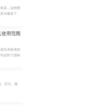
。
都有卖，这种胶
可是光驱坏了，
其使用范围
而成为本标准的
标均达到了国标
性模量小，与
间、压力、视
规格表:编号