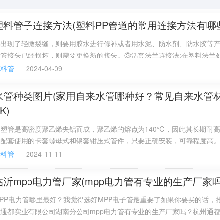
塑料管子连接方法(塑料PP管道的常用连接方法有哪
对于PVC管的性能要求就会稍微高一些，表面的硬度要比较大
的抗老化能力。如果是用于工业排放，还需要具有一定的耐腐
若出现了轻微裂缝，则要用胶水进行修补或者用水泥、防水剂、防水胶等
C管。
水管接头已经损坏，则需要更换新的接头。③活套法兰连接法:在塑料法兰
法兰，再放置适当的垫圈，串入规定的螺栓，拧紧即可。
塑料管
2024-04-09
直径，家庭环境当中也能够使用，但是在工业场地或者用作工业
毫米，甚至能够达到400毫米、500毫米等尺寸。
水管种类图片(家用自来水管哪种好？常见自来水管
K)
几种？
铝塑管是高密度聚乙烯夹铝而成，聚乙烯的熔点为140℃，因此其长期耐
60、200、250、315、400、500、630、800、1000mm都有，
其配套使用的卡套螺母式和钢套钳压式管件，只要正确安装，可靠程度高
P-R管长期工作温度不能超过70℃;而其热熔式连接工艺较复杂，推接时
塑料管
2024-11-11
区，导致应力集中，影响管道长期性能。而劣质的产品很有可能容易损坏
人体的健康。不过，铝塑管在作为热水管使用时，长期有可能会造成管壁
临沂mpp电力管厂家(mpp电力管有专业的生产厂家吗
称及图片（图片一到图片三）：
成渗漏。
PP电力管哪里最好？我觉得选好MPP电子管最重要了如果你要买的话，
州通都实业有限公司湖南分公司mpp电力管有专业的生产厂家吗？杭州通