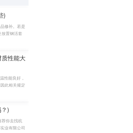
些)
，才能够满
蚀性能，排
产品修补。若是
处放置钢活套
排水，基本
材质性能大
高温性能良好，
具体需要什么规
。因此相关规定
易产生堆料缺陷
，甚至还会危害
的错位，最终造
？)
推荐你去找杭
都实业有限公司