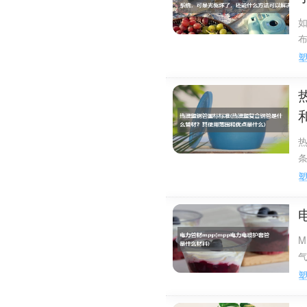
5、PVC给水管规格有：
6、PVC排水管特点
（1）管材表面硬度
（2）抗老化性好，
（3）管道对无机酸
（4）管道摩阻系数
（5）材料氧指数高
（6）管道线膨胀系数
铸铁排水管相比抗冰冻性
M
（7）管材、管件连
气
规格(mm)厚度(mm)
参考资料：百度百科-