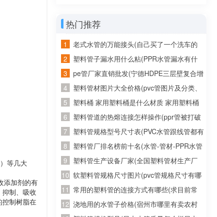
管等”分别指多少管径)
热门推荐
老式水管的万能接头(自己买了一个洗车的
管子，又从网上买了个万能连接头。接了水
塑料管子漏水用什么粘(PPR水管漏水有什
龙头上老是往外漏水怎么办)
么胶可以粘牢)
pe管厂家直销批发(宁德HDPE三层壁复合增
强管批发 诚信为本)
塑料管材图片大全价格(pvc管图片及分类、
发展趋势)
塑料桶 家用塑料桶是什么材质 家用塑料桶
是什么材质的
塑料管道的热熔连接怎样操作(ppr管被打破
用热熔重新连接后还会不会有问题)
塑料管规格型号尺寸表(PVC水管跟线管都有
哪些规格的？)
塑料管厂排名榜前十名(水管-管材-PPR水管
十大品牌榜中榜，2011年管业十大品牌？)
塑料管生产设备厂家(全国塑料管材生产厂
烯）等几大
家有哪些知名的)
软塑料管规格尺寸图片(pvc管规格尺寸有哪
收添加剂的有
几种？主要是直径是多少？)
常用的塑料管的连接方式有哪些(求目前常
、抑制、吸收
的控制树脂在
用塑料管材的接口方式以及使用范围)
浇地用的水管子价格(宿州市哪里有卖农村