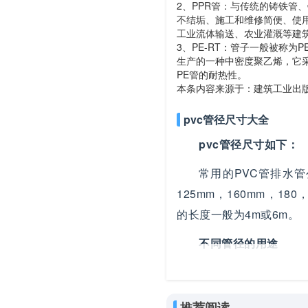
2、PPR管：与传统的铸铁管
不结垢、施工和维修简便、使
工业流体输送、农业灌溉等建
3、PE-RT：管子一般被称
生产的一种中密度聚乙烯，它
PE管的耐热性。
本条内容来源于：建筑工业出
pvc管径尺寸大全
pvc管径尺寸如下：
常用的PVC管排水管公
125mm，160mm，180
的长度一般为4m或6m。
不同管径的用途
如果用作供水管道，
为长久。规格尺寸短的有2
推荐阅读