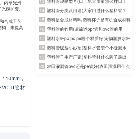
使用灌溉土地的水管，质量如何？大概多少
塑料管规格型号(日丰水管质量怎么样日丰
蚀、内壁光滑
和光缆护套、
钱一米？请知道的朋友能告诉我..急急
水管哪个颜色日丰水管多少钱一米)
塑料管分类及用途(大家用过什么塑料管？
急、、、)
PE的？PVC的？PPR的？)
塑料是合成材料吗 塑料杯子是有机合成材料
计和合成工艺
结构，来提高
制成的么
塑料管的妙用(请简述ppr管和pvc管的用
处?)
塑料水杯pp pc pe哪个材质好 宠物塑胶水杯
软的哪种材质最好 宠物塑胶水杯软的哪种材
塑料管破裂小妙招(塑料水管裂个小缝漏水
质比较好的
怎么办？)
塑料管子生产厂家(塑料管材什么牌子最出
名)
农田灌溉管pvc还是pe管好(农田灌溉用什么
管道好 灌溉专用聚乙烯pe管)
110mm，
PVC-U管材
寿命也会更
5毫米，最大