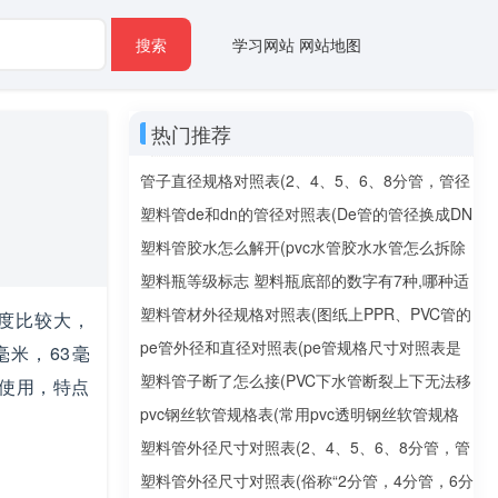
搜索
学习网站
网站地图
热门推荐
管子直径规格对照表(2、4、5、6、8分管，管径
分别是多少mm)
塑料管de和dn的管径对照表(De管的管径换成DN
管的管径该怎么换？De、DN是什么意思？)
塑料管胶水怎么解开(pvc水管胶水水管怎么拆除
利用的是什么原理)
塑料瓶等级标志 塑料瓶底部的数字有7种,哪种适
合长期作为水杯使用?
塑料管材外径规格对照表(图纸上PPR、PVC管的
度比较大，
管径应该怎么标注)
pe管外径和直径对照表(pe管规格尺寸对照表是
毫米，63毫
什么？)
塑料管子断了怎么接(PVC下水管断裂上下无法移
中使用，特点
动，如何连接？)
pvc钢丝软管规格表(常用pvc透明钢丝软管规格
有哪些)
塑料管外径尺寸对照表(2、4、5、6、8分管，管
径分别是多少mm)
塑料管外径尺寸对照表(俗称“2分管，4分管，6分